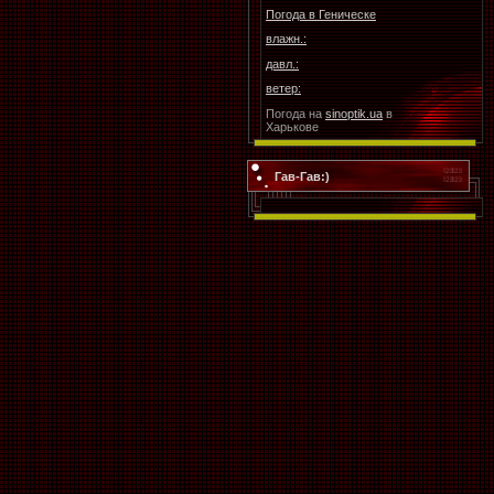
Погода в
Геническе
влажн.:
давл.:
ветер:
Погода на
sinoptik.ua
в
Харькове
Гав-Гав:)