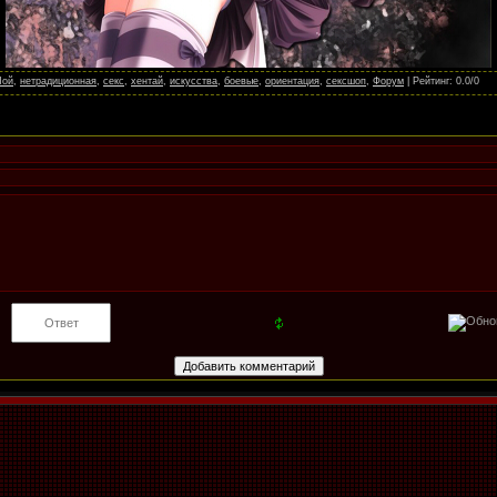
Яой
,
нетрадиционная
,
секс
,
хентай
,
искусства
,
боевые
,
ориентация
,
сексшоп
,
Форум
|
Рейтинг
:
0.0
/
0