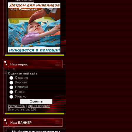
Наш опрос
Оцените мой сайт
Отлично
Хорошо
Неплохо
Плохо
Ужасно
Результаты
|
Архив опросов
Всего ответов:
168
Наш БАННЕР
Мы будем вам признательны,