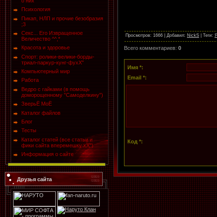
о них
Психология
Пикап, НЛП и прочие безобразия
;3
Секс... Его Извращенное
Просмотров
: 1666 |
Добавил
:
NickS
|
Теги
:
Величество ^^,*
Красота и здоровье
Всего комментариев
:
0
Спорт: ролики-велики-борды-
триал-паркур-кунг-фухХ"
Имя *:
Компьютерный мир
Email *:
Работа
Ведро с гайками (в помощь
доморощенному "Самоделкину")
ЗверьЁ МоЁ
Каталог файлов
Блог
Тесты
Каталог статей (все статьи и
Код *:
фики сайта вперемешку хХ")
Информация о сайте
Друзья сайта