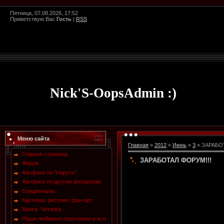
Пятница, 07.08.2026, 17:52
Приветствую Вас
Гость
|
RSS
Nick'S-OopsAdmin :)
Меню сайта
Главная
»
2012
»
Июнь
»
3
» ЗАРАБО
Главная страница
ЗАРАБОТАЛ ФОРУМ!!!
Форум
Фанфики по "Наруто"
Фанфики по другим фендомам
Ориджиналы
Картинки, рисунки, фан-арт
Манга. Читалка.
Наши любимые персонажи и все