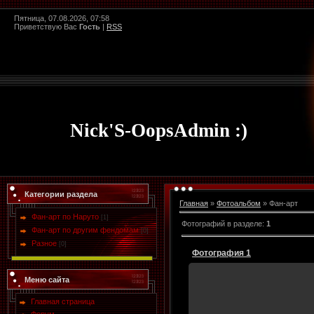
Пятница, 07.08.2026, 07:58
Приветствую Вас
Гость
|
RSS
Nick'S-OopsAdmin :)
Категории раздела
Главная
»
Фотоальбом
» Фан-арт
Фан-арт по Наруто
[1]
Фотографий в разделе
:
1
Фан-арт по другим фендомам
[0]
Разное
[0]
Фотография 1
Меню сайта
Главная страница
03.06.2012