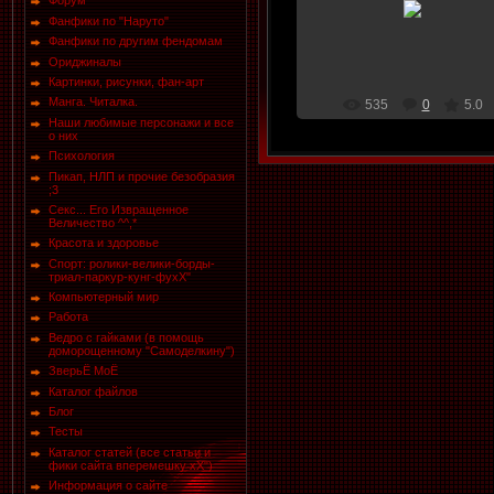
Форум
Фанфики по "Наруто"
NickS
Фанфики по другим фендомам
Ориджиналы
Картинки, рисунки, фан-арт
Манга. Читалка.
535
0
5.0
Наши любимые персонажи и все
о них
Психология
Пикап, НЛП и прочие безобразия
;3
Секс... Его Извращенное
Величество ^^,*
Красота и здоровье
Спорт: ролики-велики-борды-
триал-паркур-кунг-фухХ"
Компьютерный мир
Работа
Ведро с гайками (в помощь
доморощенному "Самоделкину")
ЗверьЁ МоЁ
Каталог файлов
Блог
Тесты
Каталог статей (все статьи и
фики сайта вперемешку хХ")
Информация о сайте