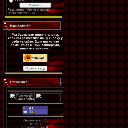
Ужасно
Результаты
|
Архив опросов
Всего ответов:
168
Наш БАННЕР
Мы будем вам признательны,
если вы разместите нашу кнопку у
себя на сайте. Если вы хотите
обменяться с нами баннерами,
пишите в мини-чат.
Статистика
Онлайн всего:
1
Гостей:
1
Пользователей:
0