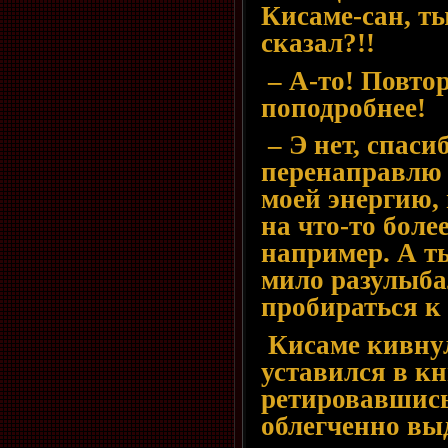
Кисаме-сан, ты
сказал?!!
– А-то! Повто
поподробнее!
– Э нет, спаси
перенаправлю т
моей энергию, 
на что-то боле
например. А т
мило разулыба
пробираться к
Кисаме кивнул
уставился в кн
ретировавшись
облегченно вы