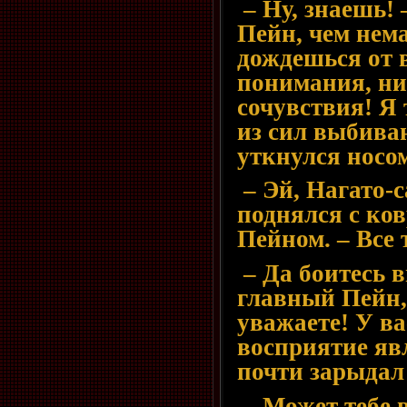
– Ну, знаешь! 
Пейн, чем нема
дождешься от 
понимания, ни
сочувствия! Я 
из сил выбива
уткнулся носо
– Эй, Нагато-с
поднялся с ков
Пейном. – Все
– Да боитесь 
главный Пейн, 
уважаете! У в
восприятие яв
почти зарыдал
– Может тебе 