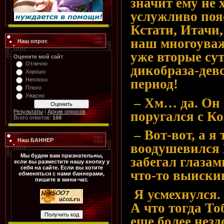
значит ему не х
услужливо поя
Кстати, Итачи,
наш многоува
Наш опрос
уже вторые сут
Оцените мой сайт
Отлично
дикобраза-дев
Хорошо
период!
Неплохо
Плохо
Ужасно
– Хм… да. Он 
Результаты
|
Архив опросов
поругался с К
Всего ответов:
168
– Вот-вот, а я 
Наш БАННЕР
воодушевился 
Мы будем вам признательны,
забегал глазам
если вы разместите нашу кнопку у
себя на сайте. Если вы хотите
что-то выиски
обменяться с нами баннерами,
пишите в мини-чат.
Я усмехнулся. 
А что тогда То
еще более нез