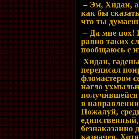
– Эм, Хидан, а
как бы сказат
что ты думае
– Да мне пох! 
равно таких сл
пообщаюсь с н
Хидан, гадень
переписал пон
фломастером се
нагло ухмыльн
получившейся 
в направлении
Пожалуй, сред
единственный,
безнаказанно 
казначея. Хотя