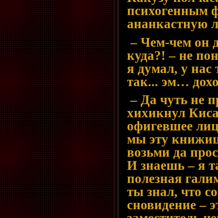
психогенным ф
ананкастную 
– Чем-чем он д
куда?! – не по
я думал, у нас
так... эм… дох
– Да чуть не п
хихикнул Киса
офигевшее лиц
мы эту книжицу
возьми да про
И знаешь – я т
полезная галим
ты знал, что с
сновидение – 