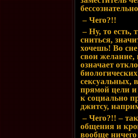
заместитель че
бессознательно
– Чего?!!
– Ну, то есть, 
сниться, значи
хочешь! Во сн
свои желание, 
означает откл
биологических
сексуальных, в
прямой цели и
к социально п
джитсу, напри
– Чего?!! – та
общения и кром
вообще ничего 