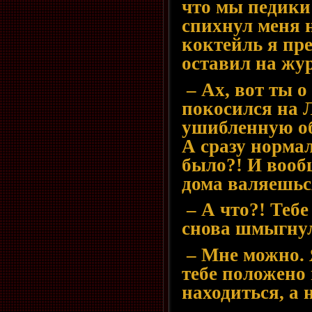
что мы педики
спихнул меня 
коктейль я пр
оставил на жу
– Ах, вот ты о
покосился на Л
ушибленную об
А сразу нормал
было?! И вообщ
дома валяешьс
– А что?! Тебе
снова шмыгнул
– Мне можно. 
тебе положено 
находиться, а 