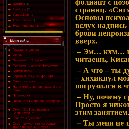
фолиант с поз
Эротика
[1]
страниц. «Сиг
Яой/Юри
[6]
Садо/Мазо
Основы психоа
[1]
Кроссоверы
[1]
вслух надпись 
Неактивированные
[0]
брови непроиз
вверх.
Меню сайта
– Эм… кхм… не
Главная страница
Форум
читаешь, Киса
Фанфики по "Наруто"
Фанфики по другим фендомам
– А что – ты д
Ориджиналы
– хихикнул мо
Картинки, рисунки, фан-арт
Манга. Читалка.
погрузился в ч
Наши любимые персонажи и все
о них
– Ну, почему с
Психология
Пикап, НЛП и прочие безобразия
Просто я никог
;3
Секс... Его Извращенное
этим занятием
Величество ^^,*
Красота и здоровье
– Ты меня не т
Спорт: ролики-велики-борды-
триал-паркур-кунг-фухХ"