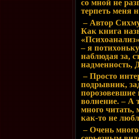
со мной не ра
терпеть меня 
– Автор Сихму
Как книга назы
«Психоанализ» 
– я потихоньк
наблюдая за, с
надменность, 
– Просто инте
подрывник, зад
порозовевшие 
волнение. – А
много читать, 
как-то не люб
– Очень много
серьезным вид