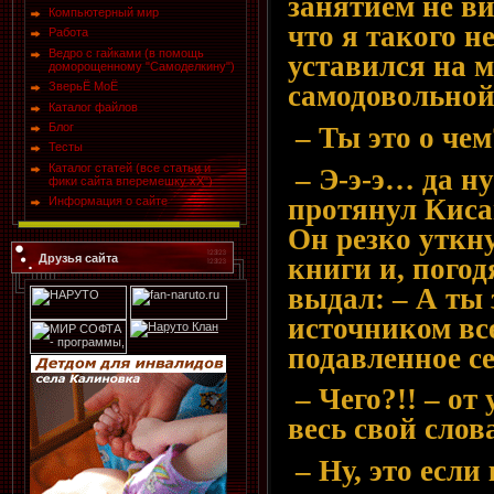
занятием не ви
Компьютерный мир
что я такого н
Работа
Ведро с гайками (в помощь
уставился на м
доморощенному "Самоделкину")
ЗверьЁ МоЁ
самодовольной
Каталог файлов
Блог
– Ты это о чем
Тесты
Каталог статей (все статьи и
– Э-э-э… да н
фики сайта вперемешку хХ")
протянул Киса
Информация о сайте
Он резко уткну
Друзья сайта
книги и, погод
выдал: – А ты 
источником вс
подавленное с
– Чего?!! – от
весь свой слов
– Ну, это если 