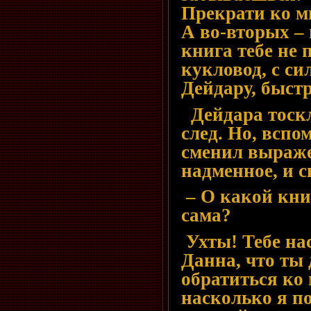
Прекрати ко м
А во-вторых – 
книга тебе не 
кукловод, с си
Дейдару, быст
Дейдара тоскл
след. Но, вспо
сменил выраже
надменное, и с
– О какой кни
сама?
Ухты! Тебе на
Данна, что ты
обратиться ко 
насколько я п