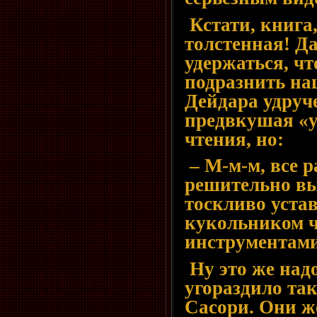
Кстати, книга,
толстенная! Да
удержаться, чт
подразнить на
Дейдара удруч
предвкушая «у
чтения, но:
– М-м-м, все р
решительно в
тоскливо уста
кукольником ч
инструментами
Ну это же над
угораздило так
Сасори. Они ж