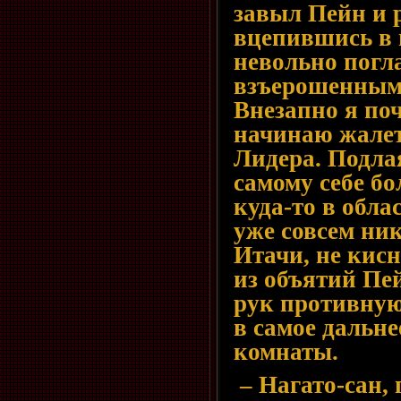
завыл Пейн и 
вцепившись в 
невольно погла
взъерошенным
Внезапно я поч
начинаю жалет
Лидера. Подла
самому себе б
куда-то в облас
уже совсем ник
Итачи, не кис
из объятий Пей
рук противную
в самое дальне
комнаты.
– Нагато-сан,