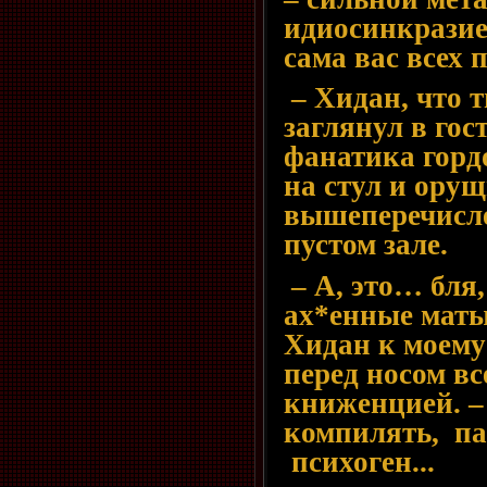
идиосинкрази
сама вас всех 
– Хидан, что т
заглянул в гос
фанатика горд
на стул и орущ
вышеперечисле
пустом зале.
– А, это… бля,
ах*енные маты!
Хидан к моему
перед носом вс
книженцией. –
компилять, па
психоген...