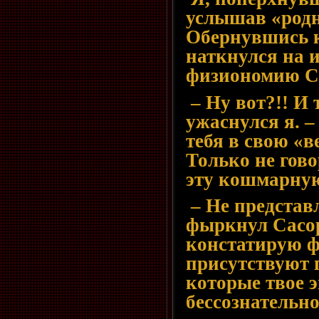
услышав «род
Обернувшись к
наткнулся на 
физиономию С
– Ну вот?!! И 
ужаснулся я. 
тебя в свою «в
Только не гово
эту кошмарную
– Не представл
фыркнул Сасор
констатирую ф
присутствуют 
которые твое э
бессознательно