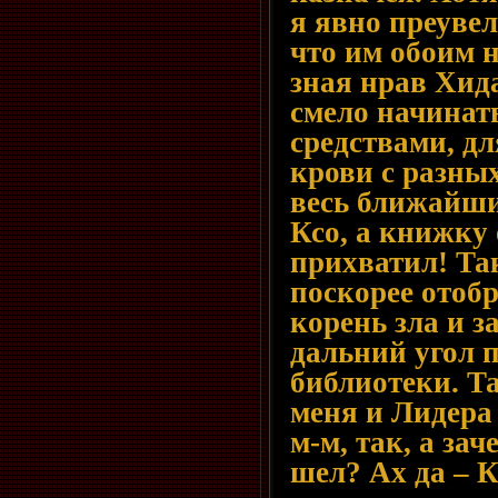
я явно преувел
что им обоим н
зная нрав Хид
смело начинат
средствами, д
крови с разны
весь ближайши
Ксо, а книжку 
прихватил! Так
поскорее отобр
корень зла и 
дальний угол 
библиотеки. Т
меня и Лидера 
м-м, так, а за
шел? Ах да – 