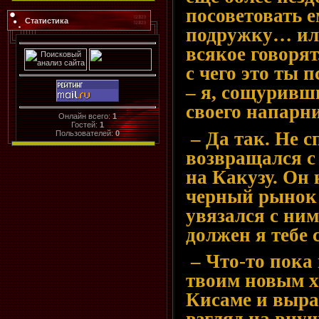
посоветовать е
Статистика
подружку… ил
всякое говорят.
с чего это ты 
– я, сощуривши
своего напарн
Онлайн всего:
1
Гостей:
1
– Да так. Не 
Пользователей:
0
возвращался с
на Какузу. Он
черный рынок 
увязался с ним
должен я тебе
– Что-то пока 
твоим новым х
Кисаме и выра