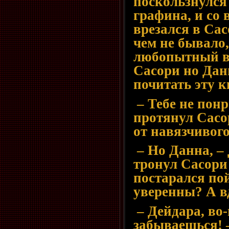
поскользнулся 
графина, и со 
врезался в Сас
чем не бывало,
любопытный вз
Сасори но Данн
почитать эту 
– Тебе не понр
протянул Сасо
от навязчивог
– Но Данна, –
тронул Сасори 
постарался пой
уверенны? А в
– Дейдара, во
забываешься! 