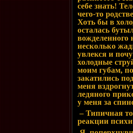
себе знать! Те
чего-то родств
Хоть бы в хол
осталась буты
вожделенного 
несколько жад
увлекся и почу
холодные стру
моим губам, по
закатились под
меня вздрогнут
ледяного прик
у меня за спин
– Типичная то
реакции психи
Я, поперхнувш