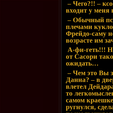
– Чего?!! – ксо
входит у меня
– Обычный пси
плечами кукло
Фрейдо-саму н
возрасте им з
А-фи-геть!!! Н
от Сасори так
ожидать…
– Чем это Вы 
Данна? – в дв
влетел Дейдара
то легкомысле
самом краешке
ругнулся, сдел