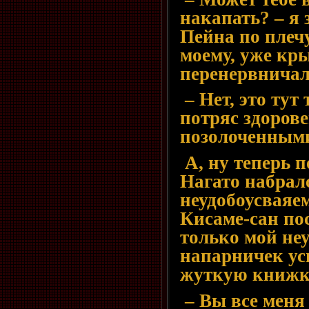
накапать? – я
Пейна по плечу.
моему, уже кр
перенервничал
– Нет, это тут
потряс здоров
позолоченным
А, ну теперь п
Нагато набрал
неудобоусваяе
Кисаме-сан по
только мой не
напарничек ус
жуткую книжк
– Вы все меня 