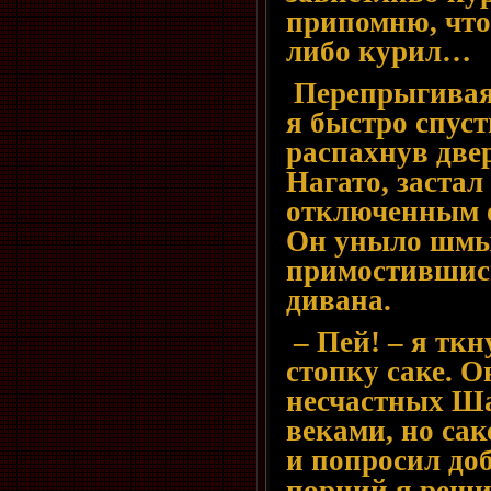
припомню, что
либо курил…
Перепрыгивая 
я быстро спуст
распахнув две
Нагато, заста
отключенным от
Он уныло шмыг
примостившись
дивана.
– Пей! – я ткн
стопку саке. О
несчастных Ш
веками, но са
и попросил доб
порций я решил