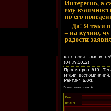
Интересно, а с
ему взаимность
по его поведе
– Да! Я таки 
– на кухню, чу
радости заяви
Категория
:
Юмор/Сте
(04.09.2012)
Просмотров
:
813
|
Тег
Итачи
,
воспоминаний
Рейтинг
:
5.0
/
1
Всего комментариев
:
0
Имя *:
Email *: