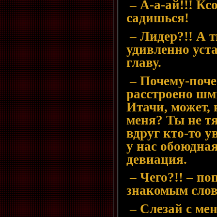
– А-а-ай!!! Кс
садишься!
– Лидер?!! А т
удивленно уст
главу.
– Почему-поче
расстроено шм
Итачи, может, 
меня? Ты не т
вдруг кто-то у
у нас обоюдна
девиация.
– Чего?!! – по
знакомым слов
– Слезай с мен