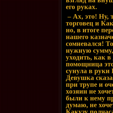
взгляд на вну
его руках.
– Ах, это! Ну,
торговец и Как
но, в итоге пе
нашего казначе
сомневался! Т
нужную сумму,
уходить, как в
помощница это
сунула в руки 
Девушка сказа
при трупе и оч
хозяин не хоче
были к нему пр
думаю, не хоче
Какузу полчас