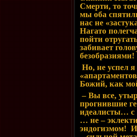
Смерти, то точ
мы оба спятил
нас не «застука
Нагато полегча
пойти отругать
забивает голо
безобразиями!
Но, не успел я
«апартаментов
Божий, как мой
– Вы все, уты
прогнившие ге
идеалисты… с
… не – эклект
эндогизмом! И 
– сильной мет