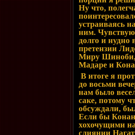
Ну что, полегч
поинтересовалс
устраиваясь н
ним. Чувствую
долго и нудно
претензии Лид
Миру Шиноби,
Мадаре и Кона
В итоге я про
до восьми вече
нам было весел
саке, потому ч
обсуждали, бы
Если бы Конан
хохочущими на
слиянии Нагато