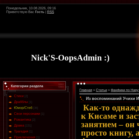
Понедельник, 10.08.2026, 09:16
Приветствую Вас
Гость
|
RSS
Nick'S-OopsAdmin :)
Категории раздела
Главная
»
Статьи
»
Фанфики по Нару
Стихи
[2]
Из воспоминаний Учихи Ит
Драбблы
[1]
Как-то однажд
Юмор/Стеб
[36]
к Кисаме и зас
Свои персонажи
[1]
Романтика
[2]
занятием – он 
Драма
[151]
просто книгу, 
Трагедия
[1]
Приключения
[1]