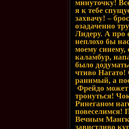
минуточку! Все
я к тебе спущу
захвачу! – бро
озадаченно тр
Лидеру. А про 
неплохо бы на
моему синему, 
каламбур, нап
было додумать
чтиво Нагато!
ранимый, а по
Фрейдо может 
тронуться! Чо
Ринеганом наго
повеселимся! 
Вечным Манг
завистливо кур