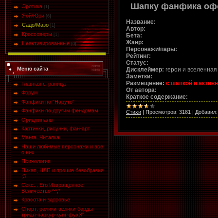
Шапку фанфика о
Эротика
[1]
Яой/Юри
[6]
Название:
Садо/Мазо
[1]
Автор:
Кроссоверы
Бета:
[1]
Жанр:
Неактивированные
[0]
Персонажи/пары:
Рейтинг:
Статус:
Меню сайта
Дисклеймер:
герои и вселенна
Заметки:
Размещение:
с шапкой и актив
Главная страница
О
т автора:
Форум
Краткое содержание:
Фанфики по "Наруто"
Фанфики по другим фендомам
Стихи
|
Просмотров:
3181
|
Добавил:
Ориджиналы
Картинки, рисунки, фан-арт
Манга. Читалка.
Наши любимые персонажи и все
о них
Психология
Пикап, НЛП и прочие безобразия
;3
Секс... Его Извращенное
Величество ^^,*
Красота и здоровье
Спорт: ролики-велики-борды-
триал-паркур-кунг-фухХ"