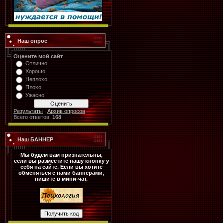
Наш опрос
Оцените мой сайт
Отлично
Хорошо
Неплохо
Плохо
Ужасно
Результаты
|
Архив опросов
Всего ответов:
168
Наш БАННЕР
Мы будем вам признательны,
если вы разместите нашу кнопку у
себя на сайте. Если вы хотите
обменяться с нами баннерами,
пишите в мини-чат.