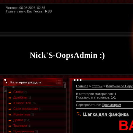
Четверг, 06.08.2026, 02:35
Приветствую Вас
Гость
|
RSS
Nick'S-OopsAdmin :)
Категории раздела
Главная
»
Статьи
»
Фанфики по Нару
Стихи
[2]
В категории материалов
:
1
Показано материалов
:
1-1
Драбблы
[1]
Юмор/Стеб
[36]
Сортировать по
:
Просмотрам
Свои персонажи
[1]
Шапка для фанфика
Романтика
[2]
В
Драма
[151]
Трагедия
[1]
Приключения
[1]