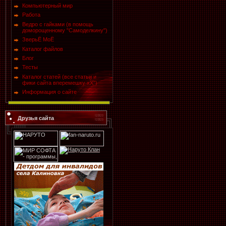
Компьютерный мир
Работа
Ведро с гайками (в помощь
доморощенному "Самоделкину")
ЗверьЁ МоЁ
Каталог файлов
Блог
Тесты
Каталог статей (все статьи и
фики сайта вперемешку хХ")
Информация о сайте
Друзья сайта