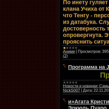
По инету гуляет
клана Учиха от 
что Тенгу - пер
из датабука. Сл
достоверность т
опровергнута. Э
прояснить ситу
Аниме
|
Просмотров:
395
(2)
Программа на J
Пр
Новости и новинки; Са
NickS007
|
Дата:
22.11.2
и»Агата Кристи
Эркюль Пуаро