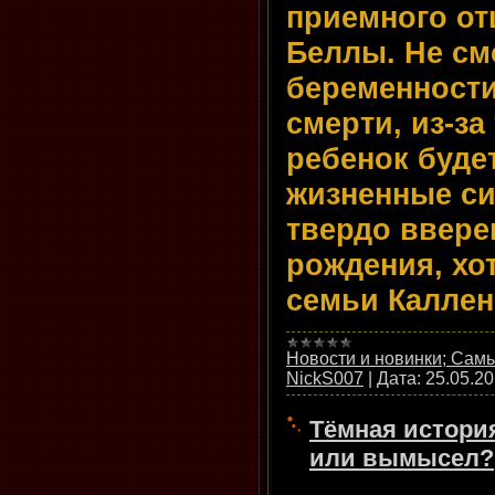
приемного от
Беллы. Не см
беременности
смерти, из-за
ребенок буде
жизненные си
твердо ввере
рождения, хо
семьи Каллен
Новости и новинки; Са
NickS007
|
Дата:
25.05.2
Тёмная история
или вымысел?