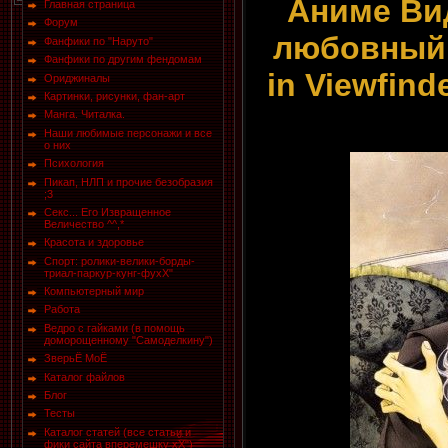
Аниме Ви
Главная страница
Форум
любовный п
Фанфики по "Наруто"
Фанфики по другим фендомам
in Viewfin
Ориджиналы
Картинки, рисунки, фан-арт
Манга. Читалка.
Наши любимые персонажи и все
о них
Психология
Пикап, НЛП и прочие безобразия
;3
Секс... Его Извращенное
Величество ^^,*
Красота и здоровье
Спорт: ролики-велики-борды-
триал-паркур-кунг-фухХ"
Компьютерный мир
Работа
Ведро с гайками (в помощь
доморощенному "Самоделкину")
ЗверьЁ МоЁ
Каталог файлов
Блог
Тесты
Каталог статей (все статьи и
фики сайта вперемешку хХ")