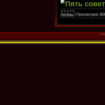
Пять сове
Актёры
|
Просмотров:
80
Cop