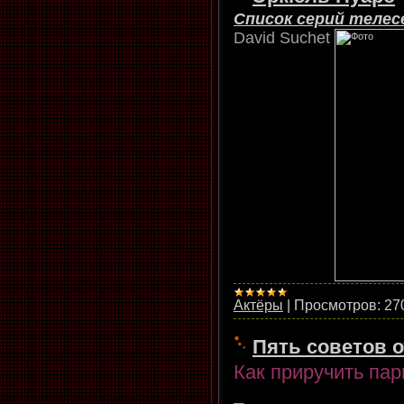
Список серий телес
David Suchet
Актёры
|
Просмотров:
27
Пять советов 
Как приручить пар