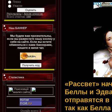
Плохо
Ужасно
Результаты
|
Архив опросов
Всего ответов:
168
Наш БАННЕР
Мы будем вам признательны,
если вы разместите нашу кнопку у
себя на сайте. Если вы хотите
обменяться с нами баннерами,
пишите в мини-чат.
Статистика
«Рассвет» на
Беллы и Эдва
отправятся в
так как Белл
Онлайн всего:
1