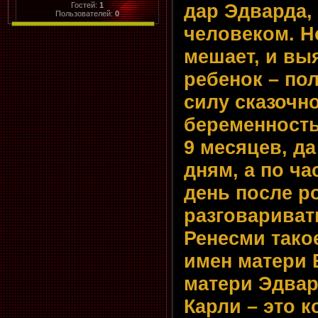
дар Эдварда, 
Гостей:
1
Пользователей:
0
человеком. Н
мешает, и выя
ребенок – пол
силу сказочн
беременность
9 месяцев, да
дням, а по ча
день после р
разговаривать
Ренесми тако
имен матери 
матери Эдвар
Карли – это 