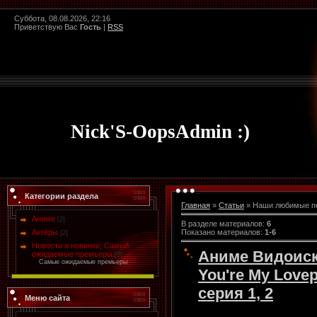
Суббота, 08.08.2026, 22:16
Приветствую Вас
Гость
|
RSS
Nick'S-OopsAdmin :)
Категории раздела
Главная
»
Статьи
» Наши любимые пе
Аниме
[2]
В разделе материалов
:
6
Показано материалов
:
1-6
Актёры
[2]
Новости и новинки; Самые
Аниме Видоиск
ожидаемые премьеры
[2]
Самые ожидаемые премьеры
You're My Lovep
серия 1, 2
Меню сайта