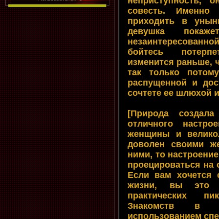
неприступность, 
совесть. Именно
приходить в унын
девушка покаж
незаинтересованной
бойтесь потерп
изменится раньше, 
так только потому
распущенной и дос
сочтете ее шлюхой 
[Природа создал
отличного настр
женщины и велико
доволен своими ж
ними, то настроение
проецироваться на 
Если вам хочется 
жизни, вы это 
практических пи
Знакомств в 
использованием спе