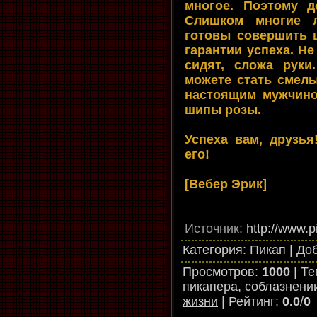
многое. Поэтому д
Слишком многие 
готовы совершить 
гарантии успеха. Не
сидят, сложа руки
можете стать смел
настоящим мужчино
шипы розы.
Успеха вам, друзья
его!
[Вебер Эрик]
Источник
:
http://www.p
Категория
:
Пикап
|
До
Просмотров
:
1000
|
Те
пикапера
,
соблазнени
жизни
|
Рейтинг
:
0.0
/
0