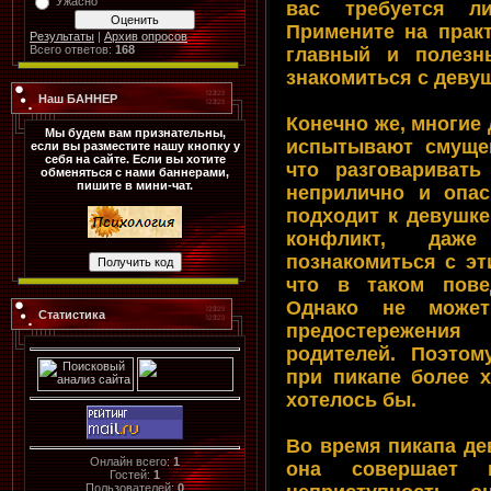
Ужасно
вас требуется л
Примените на прак
Результаты
|
Архив опросов
Всего ответов:
168
главный и полезн
знакомиться с деву
Наш БАННЕР
Конечно же, многие
Мы будем вам признательны,
испытывают смущен
если вы разместите нашу кнопку у
себя на сайте. Если вы хотите
что разговариват
обменяться с нами баннерами,
пишите в мини-чат.
неприлично и опас
подходит к девушке
конфликт, даж
познакомиться с эт
что в таком пове
Однако не может
Статистика
предостережени
родителей. Поэтом
при пикапе более 
хотелось бы.
Во время пикапа де
Онлайн всего:
1
она совершает н
Гостей:
1
Пользователей:
0