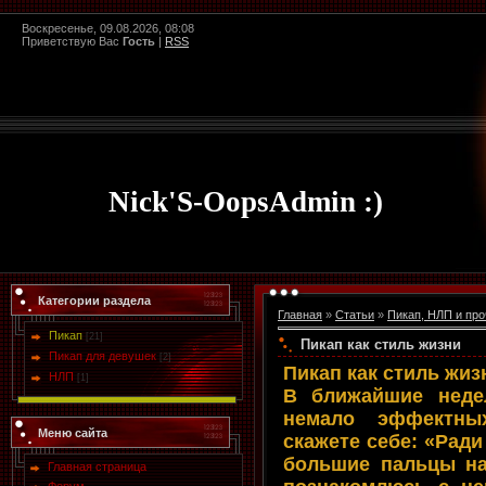
Воскресенье, 09.08.2026, 08:08
Приветствую Вас
Гость
|
RSS
Nick'S-OopsAdmin :)
Категории раздела
Главная
»
Статьи
»
Пикап, НЛП и про
Пикап
[21]
Пикап как стиль жизни
Пикап для девушек
[2]
Пикап как стиль жиз
НЛП
[1]
В ближайшие недел
немало эффектны
Меню сайта
скажете себе: «Ради
большие пальцы на
Главная страница