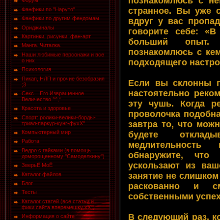
познакомлюсь с не
Форум
странное. Вы уже 
Фанфики по "Наруто"
Фанфики по другим фендомам
вдруг у вас пропа
Ориджиналы
говорите себе: «В
Картинки, рисунки, фан-арт
больший опыт.
Манга. Читалка.
познакомлюсь с кем
Наши любимые персонажи и все
подходящего настро
о них
Психология
Пикап, НЛП и прочие безобразия
Если вы склонны г
;3
настоятельно реко
Секс... Его Извращенное
Величество ^^,*
эту чушь. Когда р
Красота и здоровье
проволочка подобна
Спорт: ролики-велики-борды-
завтра то, что мож
триал-паркур-кунг-фухХ"
Компьютерный мир
будете отклад
Работа
медлительность
Ведро с гайками (в помощь
обнаружите, что
доморощенному "Самоделкину")
ускользают из ва
ЗверьЁ МоЁ
занятие не слишком
Каталог файлов
Блог
раскованно и с
Тесты
собственными успех
Каталог статей (все статьи и
фики сайта вперемешку хХ")
В следующий раз, к
Информация о сайте