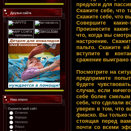
предлоги для пассив
Скажите себе, что 
Друзья сайта
Скажите себе, что в
Совершите какие-
Произнесите какие
что, когда вы смотр
настроение. Скажи
пальто. Скажите ей
вступите в конта
сражение выиграно 
Посмотрите на ситу
предпримете попыт
будете чувствоват
случае, если ничег
себе более смелым
Наш опрос
себе, что сделали в
уверен в том, что в
Оцените мой сайт
Отлично
фиаско. Вы только ч
Хорошо
стоящая перед вам
Неплохо
почти со всеми эф
Плохо