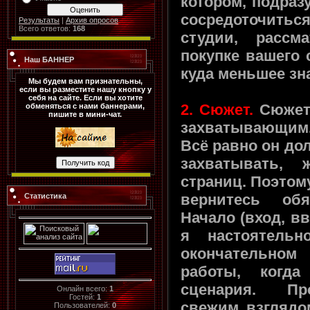
котором, подраз
сосредоточитьс
Результаты
|
Архив опросов
Всего ответов:
168
студии, рассм
покупке вашего 
Наш БАННЕР
куда меньшее зн
Мы будем вам признательны,
если вы разместите нашу кнопку у
себя на сайте. Если вы хотите
2. Сюжет.
Сюжет 
обменяться с нами баннерами,
пишите в мини-чат.
захватывающим. 
Всё равно он до
захватывать, 
страниц. Поэтом
вернитесь об
Статистика
Начало (вход, вв
я настоятельн
окончательно
работы, когда
сценария. Про
Онлайн всего:
1
Гостей:
1
свежим взглядом
Пользователей:
0