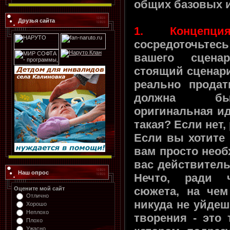
общих базовых 
Друзья сайта
1. Концепция
сосредоточьтесь
вашего сцена
стоящий сценари
реально продат
должна быт
оригинальная ид
такая? Если нет,
Если вы хотите 
вам просто необ
вас действитель
Наш опрос
Нечто, ради ч
сюжета, на чем
Оцените мой сайт
Отлично
никуда не уйдеш
Хорошо
Неплохо
творения - это 
Плохо
Ужасно