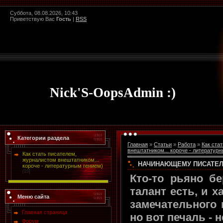
Суббота, 08.08.2026, 10:43
Приветствую Вас
Гость
|
RSS
Nick'S-OopsAdmin :)
Категории раздела
Главная
»
Статьи
»
Работа
»
Как ста
внештатником... короче - литератур
Как стать писателем,
журналистом внештатником...
НАЧИНАЮЩЕМУ ПИСАТЕ
короче - литературным гением)
[15]
Кто-то рьяно бе
талант есть, и х
Меню сайта
замечательного 
Главная страница
но вот печаль - н
Форум