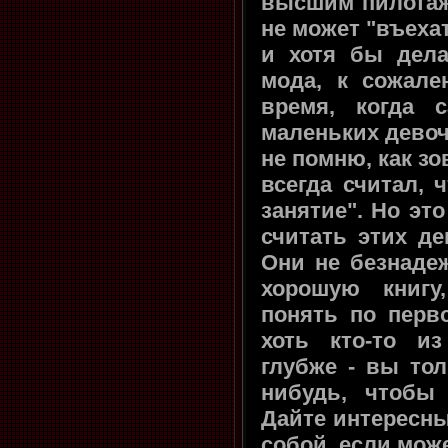
высшим пилотаже
не может "въеха
и хотя бы дела
мода, к сожал
время, когда 
маленьких девоч
не помню, как зо
всегда считал, 
занятие". Но это
считать этих де
Они не безнаде
хорошую книгу
понять по перв
хоть кто-то и
глубже - вы тол
нибудь, чтобы
Дайте интересны
собой, если може