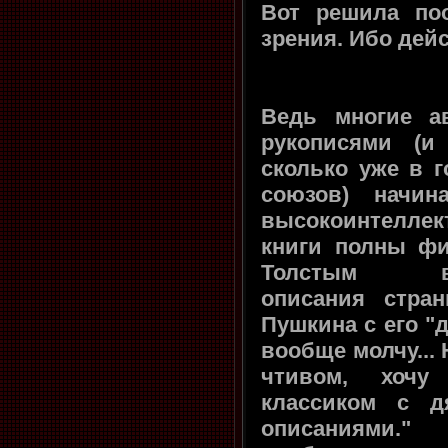
Вот решила поо
зрения. Ибо дей
Ведь многие а
рукописями (и
сколько уже в г
союзов) начин
высокоинтеллек
книги полны фи
Толстым выс
описания стра
Пушкина с его "
вообще молчу...
чтивом, хочу
классиком с д
описаниями.