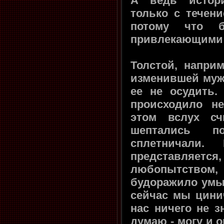
А ведь истор
только с течен
потому что 
привлекающими 
Толстой, напри
изменившей муж
ее не осудить.
происходило н
этом вслух сч
шептались п
сплетничали
представляется
любопытством,
будоражило умы 
сейчас мы цини
нас ничего не зн
думаю - могу и 