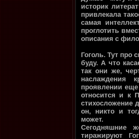
историк литерат
привлекала тако
самая интеллек
проглотить вмес
описания с фил
Гоголь. Тут про
буду. А что кас
так они же, чер
наслаждения 
проявлении еще 
относится и к 
стихосложение д
он, никто и тог
может.
Сегодняшние ж
тиражируют Го