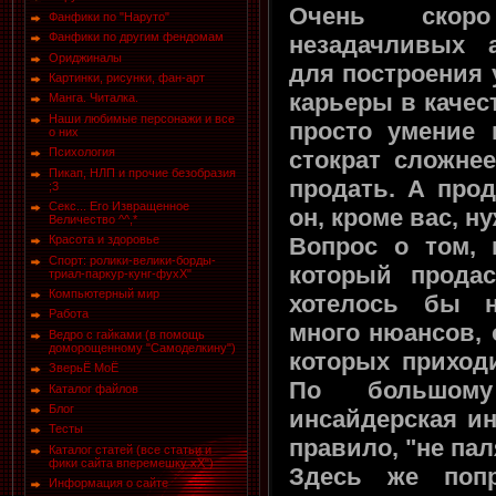
Очень скор
Фанфики по "Наруто"
Фанфики по другим фендомам
незадачливых 
Ориджиналы
для построения
Картинки, рисунки, фан-арт
карьеры в качес
Манга. Читалка.
Наши любимые персонажи и все
просто умение 
о них
Психология
стократ сложнее
Пикап, НЛП и прочие безобразия
продать. А прод
;3
Секс... Его Извращенное
он, кроме вас, н
Величество ^^,*
Вопрос о том, 
Красота и здоровье
Спорт: ролики-велики-борды-
который продас
триал-паркур-кунг-фухХ"
Компьютерный мир
хотелось бы н
Работа
много нюансов, 
Ведро с гайками (в помощь
доморощенному "Самоделкину")
которых приход
ЗверьЁ МоЁ
По большому
Каталог файлов
Блог
инсайдерская ин
Тесты
правило, "не пал
Каталог статей (все статьи и
фики сайта вперемешку хХ")
Здесь же попр
Информация о сайте