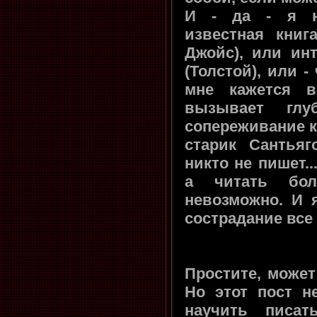
И - да - я н
известная книг
Джойс), или ин
(Толстой), или -
мне кажется в
вызывает глу
сопереживание к
старик Сантьяг
никто не пишет..
а читать бо
невозможно. И 
сострадание все
Простите, может
Но этот пост н
научить писа