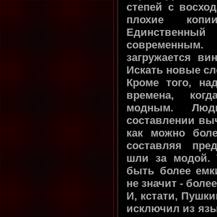
степей с восхо
плохие коп
Единственны
современным
загружается ви
Искать новые с
Кроме того, на
времена, ког
модным. Люд
составлении вы
как можно бол
составляя пре
шли за модой. 
быть более емк
не значит - боле
И, кстати, Пушк
исключил из яз