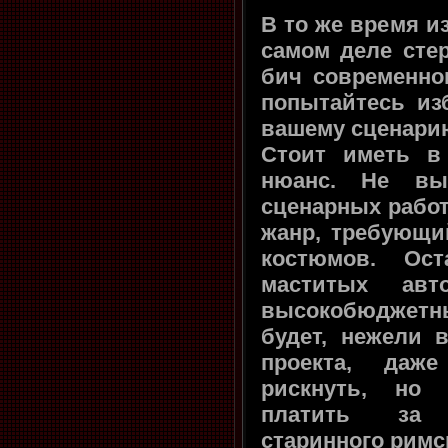
В то же время и
самом деле сте
бич современног
попытайтесь из
вашему сценари
Стоит иметь в
нюанс. Не вы
сценарных работ
жанр, требующи
костюмов. Ос
маститых ав
высокобюджетн
будет, нежели 
проекта, даж
рискнуть, но 
платить за 
старинного римс