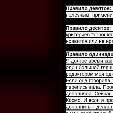
Правило девятое:
полезным, примени
Правило десятое:
критериев "хорошего
нравится или не нр
Правило одиннадц
Я долгое время как
один большой глянц
редактором моя одн
Если она говорила 
переписывала. Про
дополняла. Сейчас 
Космо. И если я пр
дополнить – делает