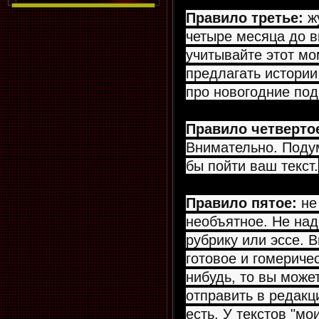
Правило третье:
жу
четыре месяца до 
учитывайте этот мо
предлагать истории
про новогодние под
Правило четверто
Внимательно. Подум
бы пойти ваш текст.
Правило пятое:
не
необъятное. Не над
рубрику или эссе. В
готовое и гомериче
нибудь, то вы може
отправить в редакц
есть. У текстов "мо