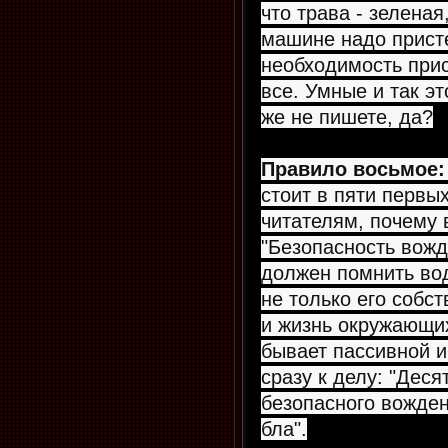
что трава - зеленая,
машине надо присте
необходимость при
все. Умные и так э
же не пишете, да?
Правило восьмое:
стоит в пяти первы
читателям, почему 
"Безопасность вожд
должен помнить вод
не только его собст
и жизнь окружающи
бывает пассивной и
сразу к делу: "Дес
безопасного вожден
бла".