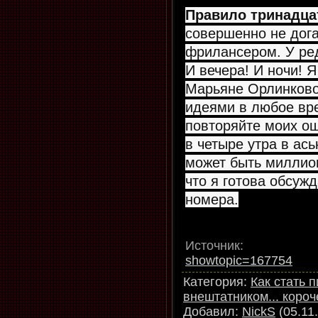
Правило тринадца
совершенно не дог
фрилансером. У ре
И вечера! И ночи! 
Марьяне Орлинково
идеями в любое вре
повторяйте моих ош
в четыре утра в ась
может быть миллион
что я готова обсуж
номера.
Источник
showtopic=167754
Категория
:
Как стать 
внештатником... короч
Добавил
:
NickS
(05.11