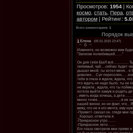
Просмотров
:
1954
|
Ко
космо
,
стать
,
Пера
,
от
автором
|
Рейтинг
:
5.0
Всего комментариев
:
1
Порядок вы
1
Елена
(05.01.2015 23:47)
0
Извините, но возможно вам буде
"Записки полюбившей........"
Он для тебя БЫЛ всё................. 
любимый, чай.....сейчас будет чай...
дышал мной, ты хотел меня... я 
доволен.....Суп пересолен.......из
тебе в глаза и ждала, ждала, что
что ждать не надо было, ты не пой
не верила , ждала, что ты поймеш
хотела выйти замуж и родить дете
, иметь когда хочешь, а дети.....
много точек...........................я
нашей жизни, но не факт, что....Я 
вижу, что не я его мечта, ему нужн
-Привет!- сказал он, глядя мне 
_Хорошо,-ответила я.
-Прекрасное утро.........
-Прекрасное лето........
Его глаза смотрели мне прямо в с
не был красавчик, но его взгляд,