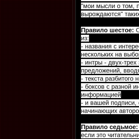
"мои мысли о том,
вырождаются" таких
Правило шестое:
О
из:
- названия с интер
нескольких на выбо
- интры - двух-тре
предложений, вводя
- текста разбитого 
- боксов с разной 
информацией
- и вашей подписи,
начинающих авторо
Правило седьмое:
если это читательн