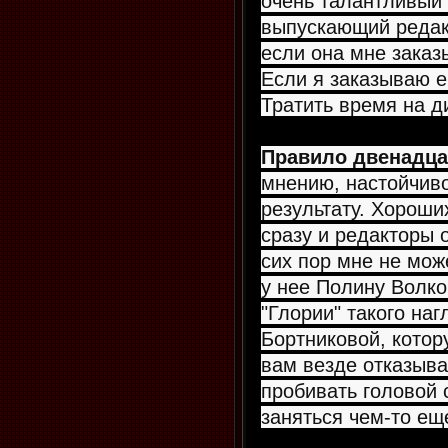
очень талантливый
выпускающий редак
если она мне заказ
Если я заказываю е
Тратить время на д
Правило двенадца
мнению, настойчиво
результату. Хороши
сразу и редакторы 
сих пор мне не може
у нее Полину Волков
"Глории" такого на
Бортниковой, котор
вам везде отказываю
пробивать головой 
заняться чем-то ещ