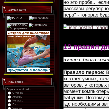
но это проба... есл
рассказы регулярно,
Друзья сайта
пера" - гонорар буд
13 правил д
взято с блога cosm
Правило первое:
В
хватает умных, тал
Наш опрос
авторов, у которых
Оцените мой сайт
момент компьютеры
Отлично
бабушки. Поэтому во
Хорошо
Неплохо
где необходимы авт
Плохо
Ужасно