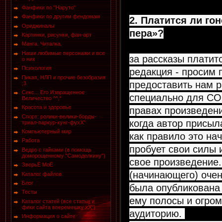
Фанфики по "Наруто"
Фанфики по другим фендомам
2. Платится ли го
Ориджиналы
пера»?
Картинки, рисунки, фан-арт
Манга. Читалка.
Наши любимые персонажи и все
за рассказы платитс
о них
Психология
редакция - просим 
Пикап, НЛП и прочие безобразия
предоставить нам р
;3
Секс... Его Извращенное
специально для C
Величество ^^,*
Красота и здоровье
правах произведен
Спорт: ролики-велики-борды-
когда автор присыла
триал-паркур-кунг-фухХ"
Компьютерный мир
как правило это на
Работа
пробует свои силы 
Ведро с гайками (в помощь
доморощенному "Самоделкину")
свое произведение.
ЗверьЁ МоЁ
(начинающего) очен
Каталог файлов
Блог
была опубликована 
Тесты
ему полосы и огро
Каталог статей (все статьи и
фики сайта вперемешку хХ")
аудиторию.
Информация о сайте