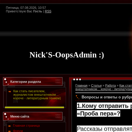
Пятница, 07.08.2026, 10:57
Приветствую Вас
Гость
|
RSS
Nick'S-OopsAdmin :)
Категории раздела
Главная
»
Статьи
»
Работа
»
Как ста
внештатником... короче - литератур
Как стать писателем,
журналистом внештатником...
Вопросы и ответы о рубр
короче - литературным гением)
[15]
1.Кому отправить 
«Проба пера»?
Меню сайта
Главная страница
Рассказы отправля
Форум