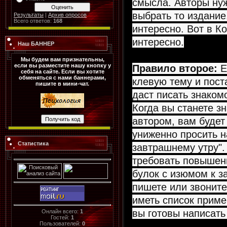
смысла. Авторы нуж
выбрать то издание
Результаты
|
Архив опросов
Всего ответов:
168
интересно. Вот в К
интересно.
Наш БАННЕР
Мы будем вам признательны,
если вы разместите нашу кнопку у
Правило второе:
Е
себя на сайте. Если вы хотите
обменяться с нами баннерами,
клевую тему и пост
пишите в мини-чат.
даст писать знаком
Когда вы станете 
автором, вам будет
униженно просить на
Статистика
завтрашнему утру".
требовать повышен
булок с изюмом к з
пишете или звоните
иметь список приме
вы готовы написать
Онлайн всего:
1
Гостей:
1
Пользователей:
0