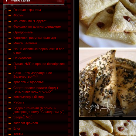
Меню сайта
Главная страница
Форум
Фанфики по "Наруто"
Фанфики по другим фендомам
Ориджиналы
Картинки, рисунки, фан-арт
Манга. Читалка.
Наши любимые персонажи и все
о них
Психология
Пикап, НЛП и прочие безобразия
;3
Секс... Его Извращенное
Величество ^^,*
Красота и здоровье
Спорт: ролики-велики-борды-
триал-паркур-кунг-фухХ"
Компьютерный мир
Работа
Ведро с гайками (в помощь
доморощенному "Самоделкину")
ЗверьЁ МоЁ
Каталог файлов
Блог
Тесты