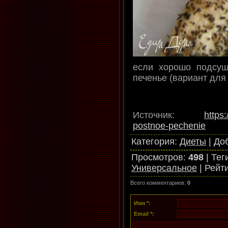
если хорошо подсуш
печенье (вариант для 
Источник
:
https
postnoe-pechenie
Категория
:
Диеты
|
До
Просмотров
:
498
|
Тег
Универсальное
|
Рейт
Всего комментариев
:
0
Имя *:
Email *: