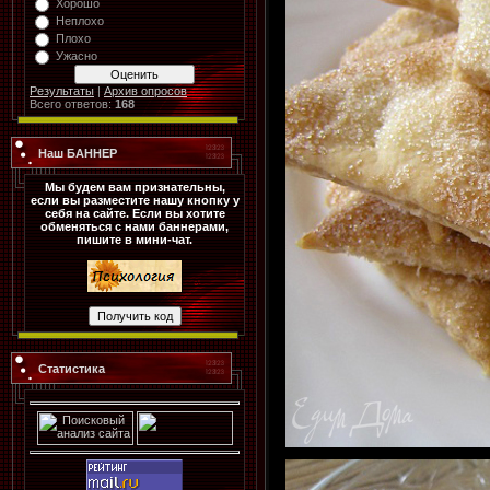
Хорошо
Неплохо
Плохо
Ужасно
Результаты
|
Архив опросов
Всего ответов:
168
Наш БАННЕР
Мы будем вам признательны,
если вы разместите нашу кнопку у
себя на сайте. Если вы хотите
обменяться с нами баннерами,
пишите в мини-чат.
Статистика