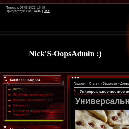
Пятница, 07.08.2026, 16:49
Приветствую Вас
Гость
|
RSS
Nick'S-OopsAdmin :)
Категории раздела
Главная
»
Статьи
»
Здоровье
»
Диет
Диеты
[25]
Универсальное постное п
Лечебные физионагрузки
[8]
Универсальн
Красота и ухоженность
[19]
Интелект
[3]
Не совсем традиционная
медицина
[2]