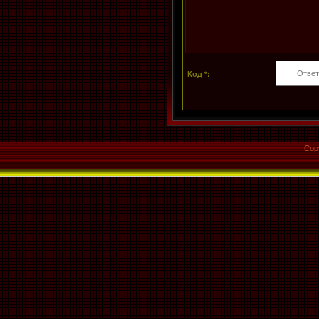
Код *:
Cop