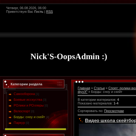
Четверг, 06.08.2026, 06:00
Приветствую Вас
Гость
|
RSS
Nick'S-OopsAdmin :)
Категории раздела
Главная
»
Статьи
»
Спорт: ролики-ве
фухХ"
» Борды: сноу и скейт
Самооборона
[1]
В категории материалов
:
4
Боевые исскуства
[3]
Показано материалов
:
1-4
РОлики и РОллеры
[0]
Сортировать по
:
Просмотрам
Велоспорт
[0]
Борды: сноу и скейт
[4]
Видео школа скейтборд
Паркур
[0]