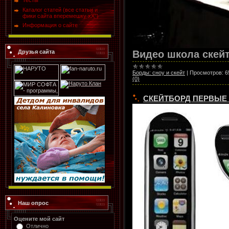
Тесты
Каталог статей (все статьи и
фики сайта вперемешку хХ")
Информация о сайте
Видео школа скейтб
Друзья сайта
Борды: сноу и скейт
|
Просмотров:
6
(0)
СКЕЙТБОРД ПЕРВЫЕ 
Наш опрос
Оцените мой сайт
Отлично