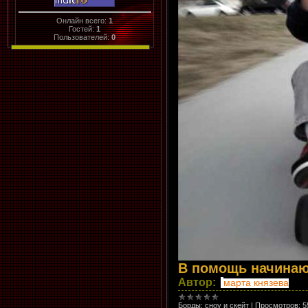
Онлайн всего:
1
Гостей:
1
Пользователей:
0
В помощь начина
Автор:
марта князева
Борды: сноу и скейт
|
Просмотров:
5