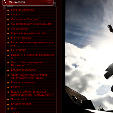
Меню сайта
Главная страница
Форум
Фанфики по "Наруто"
Фанфики по другим фендомам
Ориджиналы
Картинки, рисунки, фан-арт
Манга. Читалка.
Наши любимые персонажи и все
о них
Психология
Пикап, НЛП и прочие безобразия
;3
Секс... Его Извращенное
Величество ^^,*
Красота и здоровье
Спорт: ролики-велики-борды-
триал-паркур-кунг-фухХ"
Компьютерный мир
Работа
Ведро с гайками (в помощь
доморощенному "Самоделкину")
ЗверьЁ МоЁ
Каталог файлов
Блог