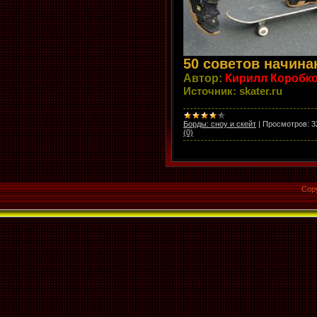
50 советов начин
Автор:
Кирилл Коробк
Источник: skater.ru
Борды: сноу и скейт
|
Просмотров:
3
(0)
Cop