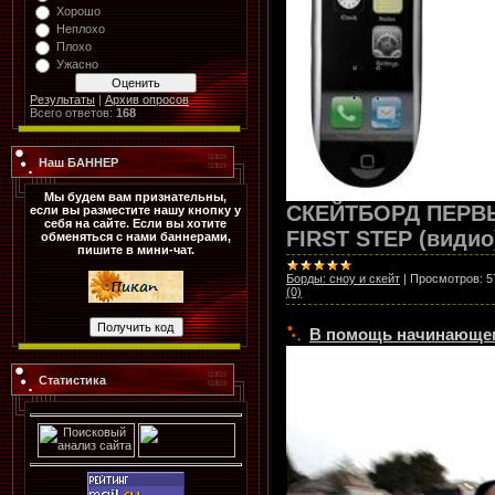
Хорошо
Неплохо
Плохо
Ужасно
Результаты
|
Архив опросов
Всего ответов:
168
Наш БАННЕР
Мы будем вам признательны,
СКЕЙТБОРД ПЕРВ
если вы разместите нашу кнопку у
себя на сайте. Если вы хотите
FIRST STEP (видио
обменяться с нами баннерами,
пишите в мини-чат.
Борды: сноу и скейт
|
Просмотров:
5
(0)
В помощь начинающем
Статистика