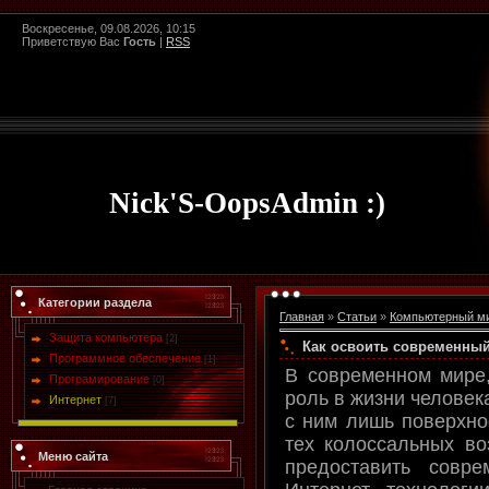
Воскресенье, 09.08.2026, 10:15
Приветствую Вас
Гость
|
RSS
Nick'S-OopsAdmin :)
Категории раздела
Главная
»
Статьи
»
Компьютерный м
Защита компьютера
[2]
Как освоить современный
Программное обеспечение
[1]
В современном мире,
Програмирование
[0]
роль в жизни человек
Интернет
[7]
с ним лишь поверхно
тех колоссальных во
Меню сайта
предоставить совре