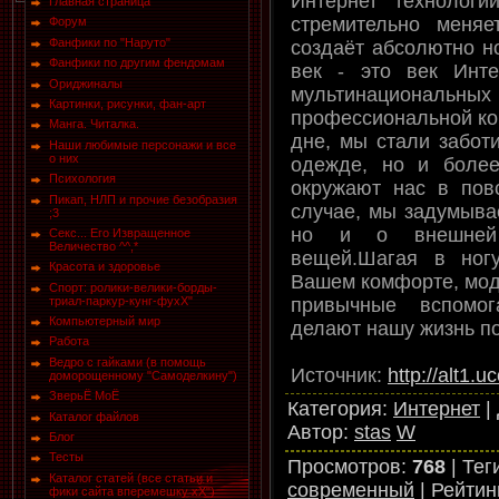
Интернет технолог
Главная страница
стремительно меняе
Форум
Фанфики по "Наруто"
создаёт абсолютно н
Фанфики по другим фендомам
век - это век Инте
Ориджиналы
мультинациональ
Картинки, рисунки, фан-арт
профессиональной ко
Манга. Читалка.
дне, мы стали заботи
Наши любимые персонажи и все
о них
одежде, но и боле
Психология
окружают нас в пов
Пикап, НЛП и прочие безобразия
случае, мы задумывае
;3
но и о внешней 
Секс... Его Извращенное
Величество ^^,*
вещей.Шагая в ног
Красота и здоровье
Вашем комфорте, мод
Спорт: ролики-велики-борды-
привычные вспомог
триал-паркур-кунг-фухХ"
Компьютерный мир
делают нашу жизнь п
Работа
Ведро с гайками (в помощь
Источник
:
http://alt1.
доморощенному "Самоделкину")
ЗверьЁ МоЁ
Категория
:
Интернет
|
Каталог файлов
Автор
:
stas
W
Блог
Тесты
Просмотров
:
768
|
Тег
Каталог статей (все статьи и
современный
|
Рейтин
фики сайта вперемешку хХ")