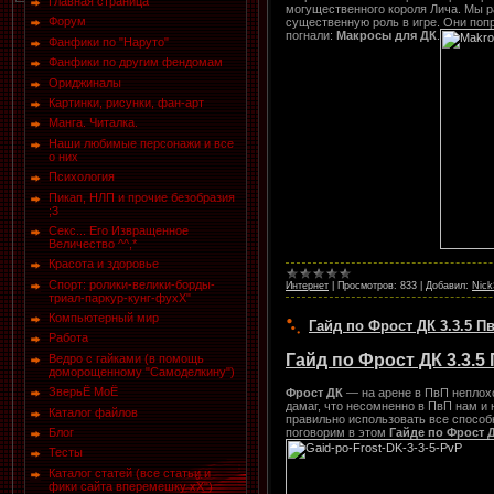
Главная страница
могущественного короля Лича. Мы р
Форум
существенную роль в игре. Они попр
погнали:
Макросы для ДК
.
Фанфики по "Наруто"
Фанфики по другим фендомам
Ориджиналы
Картинки, рисунки, фан-арт
Манга. Читалка.
Наши любимые персонажи и все
о них
Психология
Пикап, НЛП и прочие безобразия
;3
Секс... Его Извращенное
Величество ^^,*
Красота и здоровье
Спорт: ролики-велики-борды-
Интернет
|
Просмотров:
833
|
Добавил:
Nick
триал-паркур-кунг-фухХ"
Компьютерный мир
Гайд по Фрост ДК 3.3.5 П
Работа
Гайд по Фрост ДК 3.3.5
Ведро с гайками (в помощь
доморощенному "Самоделкину")
ЗверьЁ МоЁ
Фрост ДК
— на арене в ПвП неплохо
дамаг, что несомненно в ПвП нам и
Каталог файлов
правильно использовать все способ
поговорим в этом
Гайде по Фрост Д
Блог
Тесты
Каталог статей (все статьи и
фики сайта вперемешку хХ")