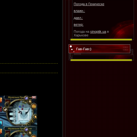
Погода в
Геническе
влажн.:
давл.:
ветер:
Погода на
sinoptik.ua
в
Харькове
Гав-Гав:)