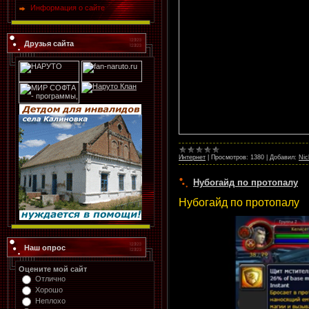
Информация о сайте
Друзья сайта
Интернет
|
Просмотров:
1380
|
Добавил:
Nic
Нубогайд по протопалу
Нубогайд по протопалу
Наш опрос
Оцените мой сайт
Отлично
Хорошо
Неплохо