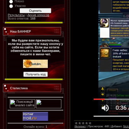
Плохо
Ужасно
Результаты
|
Архив опросов
Всего ответов:
168
Наш БАННЕР
Мы будем вам признательны,
если вы разместите нашу кнопку у
себя на сайте. Если вы хотите
обменяться с нами баннерами,
пишите в мини-чат.
Статистика
Интернет
|
Просмотров:
448
|
Добавил:
Nick
Онлайн всего:
1