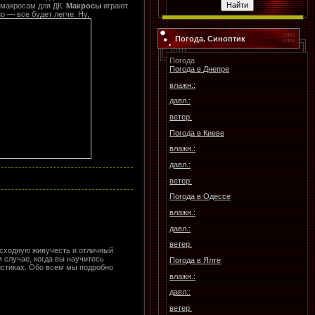
 макросам для ДК.
Макросы
играют
о — все будет легче. Ну,
Погода. Синоптик
Погода
Погода в
Днепре
влажн.:
давл.:
ветер:
Погода в
Киеве
влажн.:
давл.:
ветер:
Погода в
Одессе
влажн.:
давл.:
ветер:
восходную живучесть и отличный
 случае, когда вы научитесь
Погода в
Ялте
истиках. Обо всем мы подробно
влажн.:
давл.:
ветер: