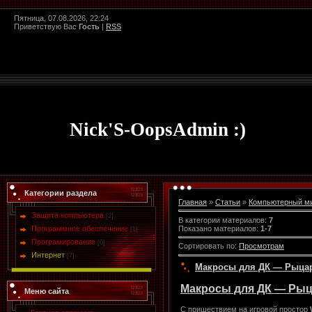
Пятница, 07.08.2026, 22:24
Приветствую Вас
Гость
|
RSS
Nick'S-OopsAdmin :)
Категории раздела
Главная
»
Статьи
»
Компьютерный м
Защита компьютера
[2]
В категории материалов
:
7
Показано материалов
:
1-7
Программное обеспечение
[1]
Програмирование
[0]
Сортировать по
:
Просмотрам
Интернет
[7]
Макросы для ДК — Рыца
Макросы для ДК — Рыц
Меню сайта
С пришествием на игровой простор