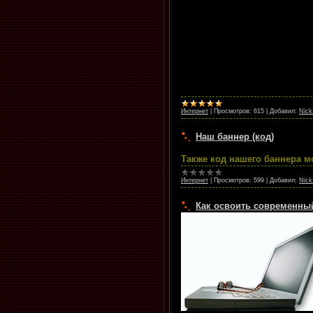
Интернет
|
Просмотров:
615
|
Добавил:
Nick
Наш баннер (код)
Также код нашего баннера м
Интернет
|
Просмотров:
599
|
Добавил:
Nick
Как освоить современны