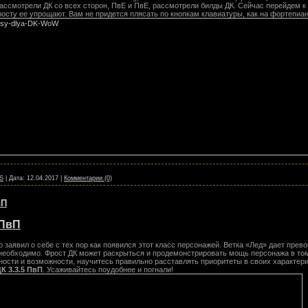
ассмотрели ДК со всех сторон, ПвЕ и ПвЕ, рассмотрели билды ДК. Сейчас перейдем к
осту ее упрощают. Вам не придется плясать по кнопкам клавиатуры, как на фортепиан
S
|
Дата:
12.04.2017
|
Комментарии (0)
вП
 ПвП
 заявил о себе с тех пор как появился этот класс персонажей. Ветка «Лед» дает пре
 необходимо. Фрост ДК может раскрыться и продемонстрировать мощь персонажа в том
ности и возможности, научитесь правильно расставлять приоритеты в своих характер
К 3.3.5 ПвП
. Усаживайтесь поудобнее и погнали!