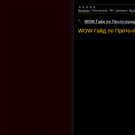
Интернет
|
Просмотров:
497
|
Добавил:
Nick
WOW Гайд по Прото-пала
WOW Гайд по Прото-