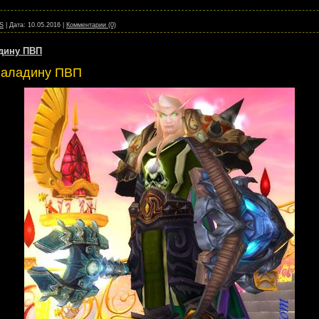
S
|
Дата:
10.05.2016
|
Комментарии (0)
дину ПВП
паладину ПВП