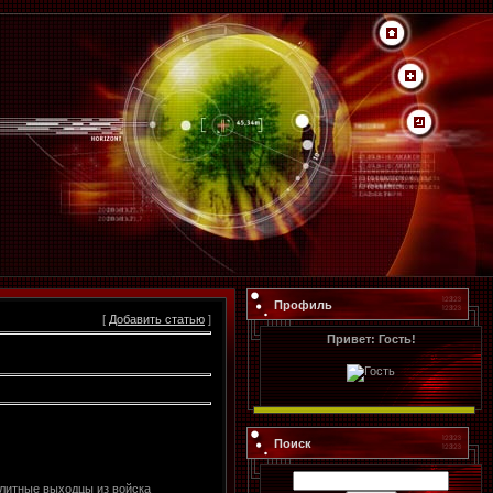
Профиль
[
Добавить статью
]
Привет: Гость!
Поиск
элитные выходцы из войска