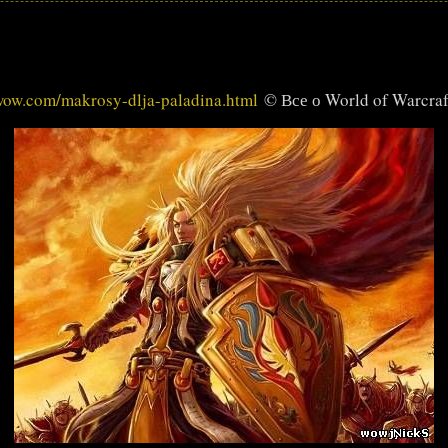
-wow.com/makrosy-dlja-paladina.html
© Все о World of Warcraf