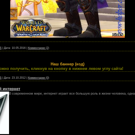
S
|
Дата:
10.05.2016
|
Комментарии (2)
Наш баннер (код)
ожно получить, кликнув на кнопку в нижнем левом углу сайта!
S
|
Дата:
23.10.2012
|
Комментарии (0)
й интернет
В современном мире, интернет играет все большую роль в жизни человека, одна