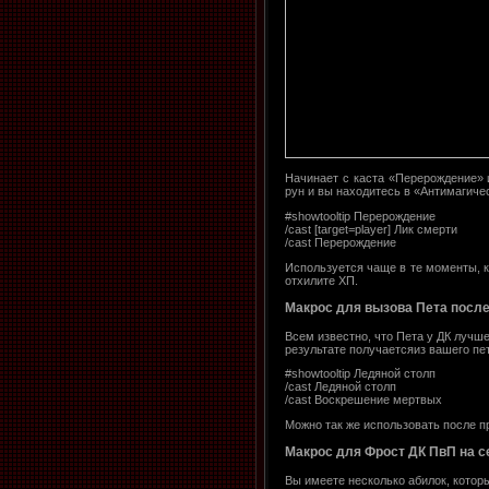
Начинает с каста «Перерождение» 
рун и вы находитесь в «Антимагиче
#showtooltip Перерождение
/cast [target=player] Лик смерти
/cast Перерождение
Используется чаще в те моменты, к
отхилите ХП.
Макрос для вызова Пета после
Всем известно, что Пета у ДК лучш
результате получаетсяиз вашего пе
#showtooltip Ледяной столп
/cast Ледяной столп
/cast Воскрешение мертвых
Можно так же использовать после пр
Макрос для Фрост ДК ПвП на с
Вы имеете несколько абилок, котор