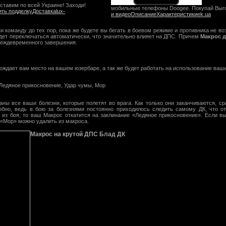
ставим по всей Украине! Заходи!
мобильные телефоны Doogee. Покупай Выг
ить подделку
Доставка
lux-
и видео
Описание
Характеристики
ek.ua
и команду до тех пор, пока же будете вы бегать в боевом режиме и противника не во
дет переключаться автоматически, что значительно влияет на ДПС. Причем
Макрос д
реждевременного завершения.
бождает вам место на вашем юзербаре, а так же будет работать на использование ваши
6 Ледяное прикосновение, Удар чумы, Мор
аны все ваши болезни, которые полетят во врага. Как только они заканчиваются, ср
обно, ведь в бою за болезнями постоянно приходилось следить самому ДК, что о
и из боя, то ваш Макрос откатится на заклинание «Ледяное прикосновение». Если вы
 «Мор» можно удалить из макроса.
Макрос на крутой ДПС Блад ДК