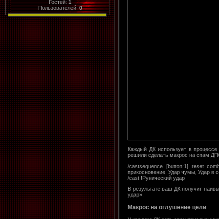
Гостей:
1
Пользователей:
0
Каждый ДК использует в процессе 
решили сделать макрос на спам ДП
/castsequence [button:1] reset=c
прикосновение, Удар чумы, Удар в с
/cast !Рунический удар
В результате ваш ДК получит наивы
удар».
Макрос на оглушение цели