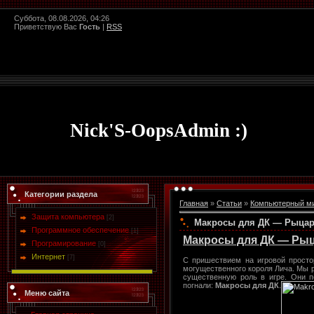
Суббота, 08.08.2026, 04:26
Приветствую Вас
Гость
|
RSS
Nick'S-OopsAdmin :)
Категории раздела
Главная
»
Статьи
»
Компьютерный м
Защита компьютера
[2]
Макросы для ДК — Рыцар
Программное обеспечение
[1]
Макросы для ДК — Ры
Програмирование
[0]
Интернет
[7]
С пришествием на игровой прост
могущественного короля Лича. Мы р
существенную роль в игре. Они п
погнали:
Макросы для ДК
.
Меню сайта