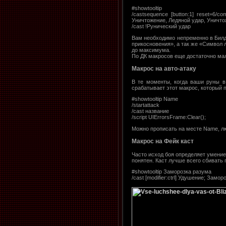
#showtooltip
/castsequence [button:1] reset=6
Уничтожение, Ледяной удар, Уничто
/cast !Рунический удар
Вам необходимо непременно в Билд
прикосновения», а так же «Символ 
до максимума.
По ДК макросов еще достаточно мало
Макрос на авто-атаку
В те моменты, когда ваши руны в 
срабатывает этот макрос, который п
#showtooltip Name
/startattack
/cast название
/script UIErrorsFrame:Clear();
Можно прописать на месте Name, л
Макрос на Фейк каст
Часто исход боя определяет умение 
понятен. Каст лучше всего сбивать 
#showtooltip Заморозка разума
/cast [modifier:ctrl] Удушение; Замо