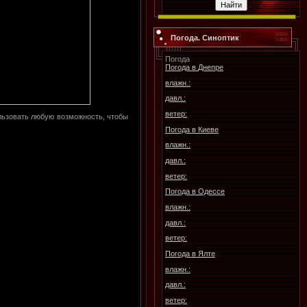
Погода. Синоптик
Погода
Погода в
Днепре
влажн.:
давл.:
ветер:
льзовать любую возможность, чтобы
Погода в
Киеве
влажн.:
давл.:
ветер:
Погода в
Одессе
влажн.:
давл.:
ветер:
Погода в
Ялте
влажн.:
давл.:
ветер: