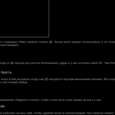
и с помощью «Лика смерти» хиляет ДК. Лучше всего макрос использовать в тот моме
ском панцире».
огда по ДК прошли достаточно болезненные удары и у вас осталось мало ХП. Чем бо
 бурста
е всего в бою вызывать когда сам ДК находится под максимальными проками. Все хара
та настоящий убийца.
именения «Ледяного столпа», чтобы статы пета стали такими же как и у вас.
ейв
ые работают на ваш сейв. Чтобы удобнее было их использование, был написан макрос 