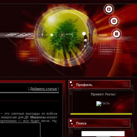
Профиль
[
Добавить статью
]
Привет: Гость!
 — это элитные выходцы из войска
к макросам для ДК.
Макросы
играют
ортепиано — все будет легче. Ну,
Поиск