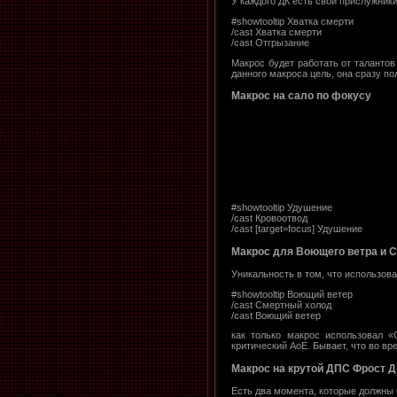
У каждого ДК есть свои прислужник
#showtooltip Хватка смерти
/cast Хватка смерти
/cast Отгрызание
Макрос будет работать от талантов
данного макроса цель, она сразу по
Макрос на сало по фокусу
#showtooltip Удушение
/cast Кровоотвод
/cast [target=focus] Удушение
Макрос для Воющего ветра и 
Уникальность в том, что использов
#showtooltip Воющий ветер
/cast Смертный холод
/cast Воющий ветер
как только макрос использовал «
критический АоЕ. Бывает, что во в
Макрос на крутой ДПС Фрост Д
Есть два момента, которые должны 