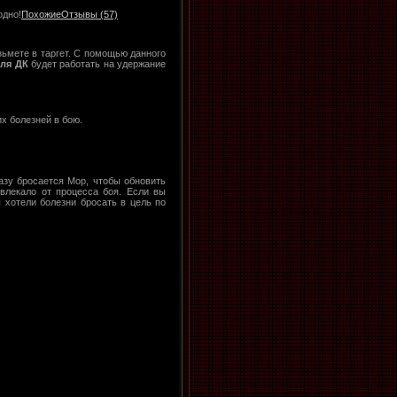
одно!
Похожие
Отзывы (57)
зьмете в таргет. С помощью данного
ля ДК
будет работать на удержание
х болезней в бою.
азу бросается Мор, чтобы обновить
твлекало от процесса боя. Если вы
 хотели болезни бросать в цель по