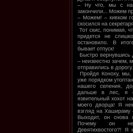
– Ну что, мы с на
закончили... Можем п
– Можем! – кивком 
скосился на секретаря
Тот скис, понимая, ч
придется не слишк
остановило. В ито
бывает отпуск!
Быстро вернувшись д
– неизвестно зачем, м
отправились в дорогу.
Пройдя Коноху, мы,
уже порядком утоптан
нашего селения, д
дальше в лес, я 
язвительный хохот на
моего дворца! Я не
взгляд на Хашираму 
Выходит, он снова н
Почему он не 
Девятихвостого?! Я 