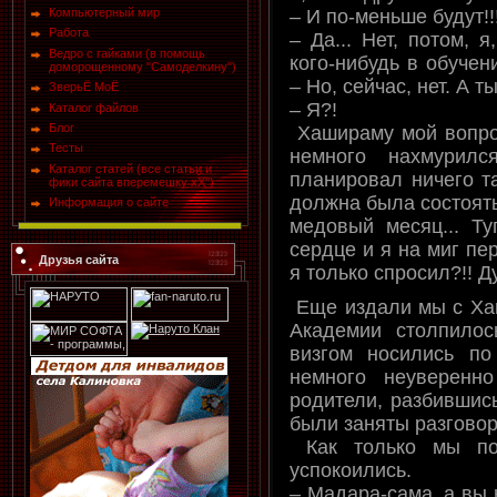
– И по-меньше будут!
Компьютерный мир
Работа
– Да... Нет, потом, я
Ведро с гайками (в помощь
кого-нибудь в обучени
доморощенному "Самоделкину")
– Но, сейчас, нет. А т
ЗверьЁ МоЁ
– Я?!
Каталог файлов
Блог
Хашираму мой вопрос
Тесты
немного нахмурил
Каталог статей (все статьи и
планировал ничего та
фики сайта вперемешку хХ")
должна была состоять
Информация о сайте
медовый месяц... Ту
сердце и я на миг пе
Друзья сайта
я только спросил?!! Ду
Еще издали мы с Хаш
Академии столпилос
визгом носились по 
немного неуверенн
родители, разбившис
были заняты разгово
Как только мы по
успокоились.
– Мадара-сама, а вы 