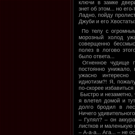
ключи в замке двер
знет об этом... но его-
Ладно, пойду пролист
Джуби и его Хвостатых
По телу с огромным
морозный холод уж
соверщенно бессмыс
полез в логово этог
было ответа...
Огненное чудище п
постоянно унижало, 
ужасно интересно
идиотизм?! Я, пожалу
по-скорее избавиться 
Быстро и незаметно, 
я влетел домой и ту
долго бродил в лесу
Ничего удивительного
– Гулял? – он аккур
листков и маленькую в
– А-а-а... Ага... – не 