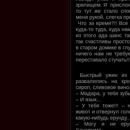
зрелищем. Я прислони
то тут же стало спо
меня рукой, слегка пр
Что за время?!! Все 
куда-то туда, куда н
из этого ада шанс та
так счастливы просто
в старом домике в гл
ничего нам не требуе
переставало стучать!!
Быстрый ужин из 
развалились на кро
сироп, сливовое вино
– Мадара, у тебя зуб
– И язык...
– У тебя тоже!!! – 
живот и отвернул гол
какую-нибудь ерунду..
– Могу и не ерунд
Хаширама.