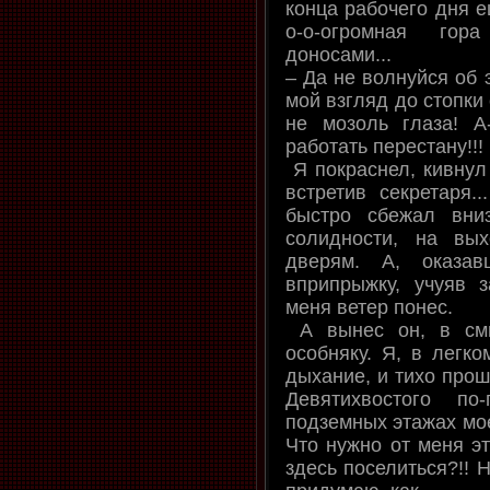
конца рабочего дня 
о-о-огромная го
доносами...
– Да не волнуйся об 
мой взгляд до стопки
не мозоль глаза! А
работать перестану!!!
Я покраснел, кивнул 
встретив секретаря.
быстро сбежал вни
солидности, на вы
дверям. А, оказа
вприпрыжку, учуяв 
меня ветер понес.
А вынес он, в смы
особняку. Я, в легко
дыхание, и тихо прош
Девятихвостого п
подземных этажах мое
Что нужно от меня эт
здесь поселиться?!! Н