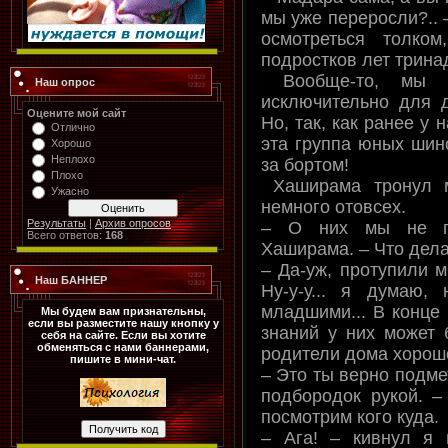
мы уже переросли?.. 
осмотреться толко
подростков лет трина
Вообще-то, мы п
Наш опрос
исключительно для 
Оцените мой сайт
Но, так, как ранее у
Отлично
эта группа юных шино
Хорошо
Неплохо
за бортом!
Плохо
Хаширама тронул м
Ужасно
немного отовсех.
Результаты
|
Архив опросов
– О них мы не по
Всего ответов:
168
Хаширама. – Что дела
– Да-уж, протупили м
Наш БАННЕР
Ну-у-у... я думаю,
младшими... В конце 
Мы будем вам признательны,
если вы разместите нашу кнопку у
знаний у них может 
себя на сайте. Если вы хотите
обменяться с нами баннерами,
родители дома хорошо
пишите в мини-чат.
– Это ты верно подме
подбородок рукой. –
посмотрим кого куда.
– Ага! – кивнул я 