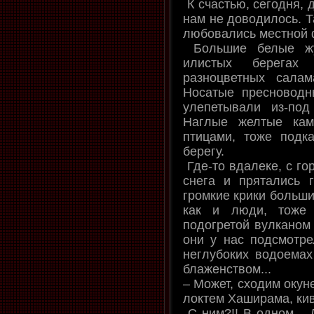
К счастью, сегодня, 
нам не доводилось. Т
любовались местной 
Большие белые жу
илистых берегах
разноцветных сала
Носатые пресноводн
улепетывали из-по
Наглые желтые кам
птицами, тоже подк
берегу.
Где-то вдалеке, с го
снега и прятались г
громкие крики больши
как и люди, тоже 
подогретой вулканом 
они у нас подсмотре
неглубоких водоемах
блаженством...
– Может, сходим окун
локтем Хаширама, кив
С ним?!! В одном... 