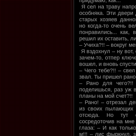
придумаю, как...
Я сел на траву напр
особняка. Эти двери 
старых хозяев данно
но когда-то очень ве
понравились... как, 
решил их оставить, л
– Учиха?!! – вокруг м
Я вздохнул – ну вот, 
зачем-то, отпер ключ
вошел, и вновь спусти
– Чего тебе?!! – све
звал. Ты пришел рано.
– Рано для чего?!
поделишься, раз уж в
планы на мой счет?!!
– Рано! – отрезал д
из своих пылающих 
отсюда. Но тут о
сосредоточив на мне
глаза: – И как только
м!!! – лис фыркнул, 