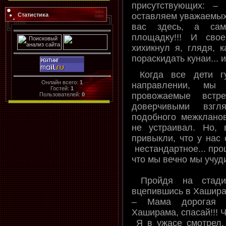
присутствующих: –
оставляем уважаемых
Статистика
вас здесь, а са
площадку!!! И сво
хихикнул я, глядя, 
пораскидать кунаи... и
Когда все дети гу
Онлайн всего:
1
направлении, мы 
Гостей:
1
провожаемые вст
Пользователей:
0
доверчивыми взг
подобного межкланов
не устраивал. Но,
привыкли, что у нас
нестандартное... про
что мы вечно мы учуди
Пройдя на стадио
вцепившись в Хашира
– Мама дорогая –
Хаширама, спасай!!! Ч
Я в ужасе смотрел,