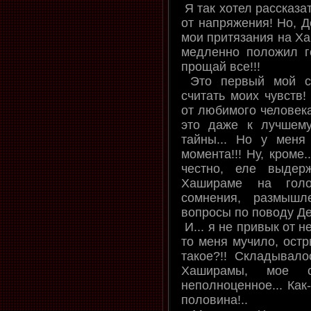
Я так хотел рассказа
от напряжения! Но, Д
мои притязания на Ха
медленно положил го
прощай все!!!
Это первый мой се
считать моих чувств!
от любимого человека!
это даже к лучшему
тайны... Но у мен
момента!!! Ну, кроме..
честно, еле выдер
Хашираме на голо
сомнения, размышл
вопросы по поводу Де
И... я не привык от н
то меня мучило, остр
такое?!! Складывал
Хаширамы, мое с
неполноценное... Как
половина!..