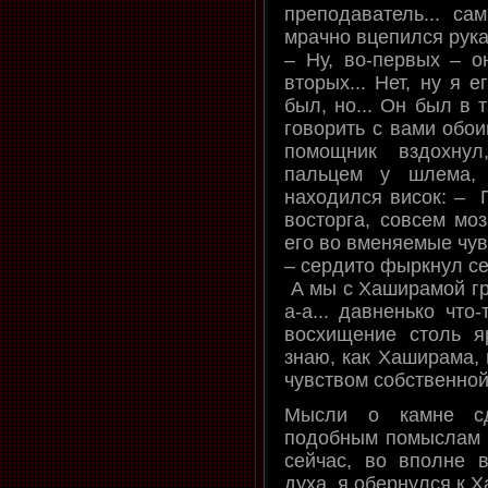
преподаватель... са
мрачно вцепился рука
– Ну, во-первых – он
вторых... Нет, ну я 
был, но... Он был в 
говорить с вами обоим
помощник вздохнул
пальцем у шлема,
находился висок: – П
восторга, совсем мо
его во вменяемые чувс
– сердито фыркнул се
А мы с Хаширамой гро
а-а... давненько что
восхищение столь яр
знаю, как Хаширама, 
чувством собственной
Мысли о камне сд
подобным помыслам я 
сейчас, во вполне 
духа, я обернулся к 