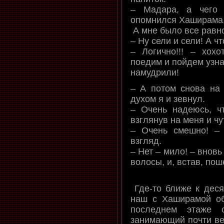
– Мадара, а чего
опомнился Хаширама
А мне было все равн
– Ну сели и сели! А чт
– Логично!!! – хох
поедим и пойдем узна
намудрили!
– А потом снова на 
духом я и зевнул.
– Очень надеюсь, ч
взглянув на меня и ч
– Очень смешно! –
взгляд.
– Нет – мило! – внов
волосы, и, встав, пош
Где-то ближе к деся
наш с Хаширамой об
последнем этаже 
занимающий почти вес