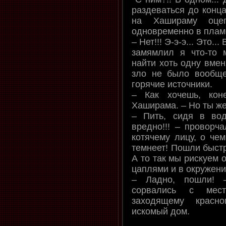
раздеваться до конца!
на Хашираму оце
одновременно в плам
– Нет!!! Э-э-э... Это..
замямлил я что-то 
найти хоть одну вмен
зло не было вообще
горячие источники.
– Как хочешь, кон
Хаширама. – Но ты же 
– Пить, сидя в во
вредно!!! – проворч
котячему лицу, о чем
темнеет! Пошли быстр
А то так мы рискуем 
цаплями и в окружени
– Ладно, пошли!
сорвались с мест
заходящему красно
искомый дом.