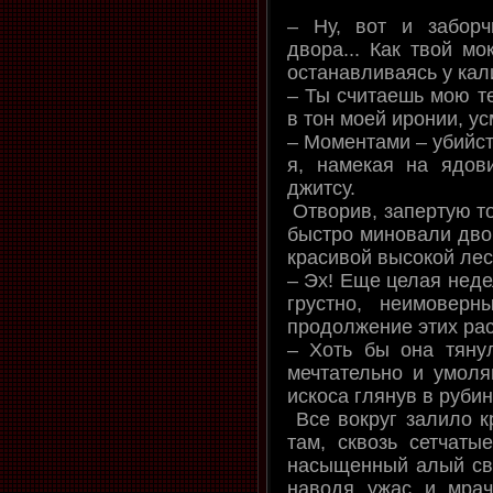
– Ну, вот и заборч
двора... Как твой мо
останавливаясь у кал
– Ты считаешь мою те
в тон моей иронии, у
– Моментами – убийст
я, намекая на ядов
джитсу.
Отворив, запертую то
быстро миновали дво
красивой высокой лес
– Эх! Еще целая неде
грустно, неимовер
продолжение этих ра
– Хоть бы она тянул
мечтательно и умол
искоса глянув в рубин
Все вокруг залило к
там, сквозь сетчаты
насыщенный алый све
наводя ужас и мра