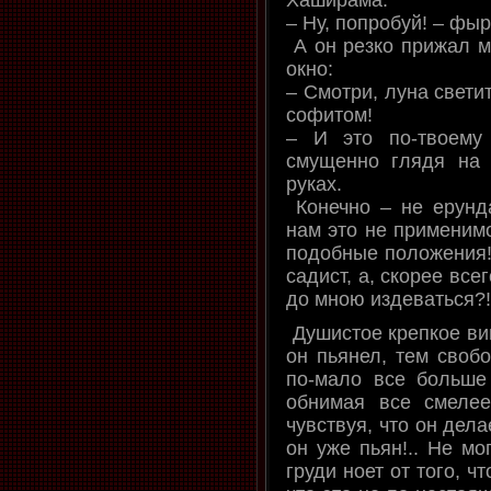
– Ну, попробуй! – фыр
А он резко прижал ме
окно:
– Смотри, луна свети
софитом!
– И это по-твоему
смущенно глядя на 
руках.
Конечно – не ерунда,
нам это не применимо
подобные положения! 
садист, а, скорее всег
до мною издеваться?
Душистое крепкое вин
он пьянел, тем свобо
по-мало все больше
обнимая все смелее
чувствуя, что он дела
он уже пьян!.. Не мо
груди ноет от того, ч