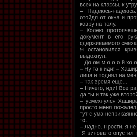
всех на классы, к утру
– Надеюсь-надеюсь.
отойдя от окна и про
ковру на полу.
– Колею протопчешь
документ в его рук
сдерживаемого смеха
Я остановился кри
выдохнул:
– До-ом-м-о-о-о-й хо-о-
– Ну та к иди! – Хаши
лица и поднял на мен
– Так время еще...
– Ничего, иди! Все ра
да ты и так уже второ
– усмехнулся Хашира
просто меня пожалел,
тут с ума неприкаянн
то.
– Ладно. Прости, я не 
Я виновато опустил г