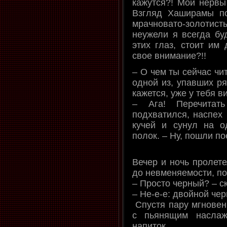
кажутся?! Мои нервы 
Взгляд Хаширамы по
мрачновато-золоти
неужели я всегда буд
этих глаз, стоит им
свое внимание?!!
– О чем ты сейчас чи
одной из, упавших ря
кажется, уже у тебя ви
– Ага! Перечитать
подхватился, наспех 
кучей и сунул на о
полок. – Ну, пошли по
Вечер и ночь пролете
до невменяемости, по
– Просто черный? – с
– Не-е-е: двойной чер
Спустя пару мгновени
с пьянящим наслаж
напиток.