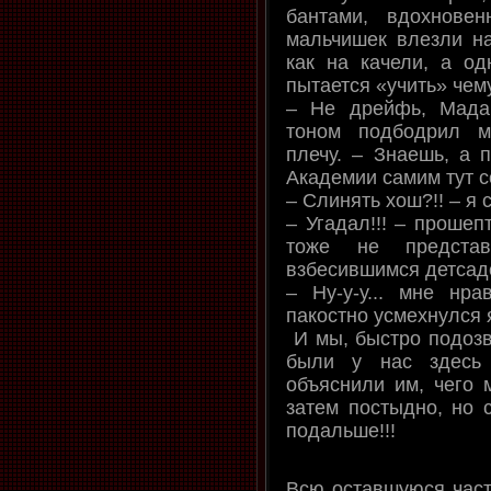
бантами, вдохнове
мальчишек влезли на
как на качели, а о
пытается «учить» чему
– Не дрейфь, Мада
тоном подбодрил м
плечу. – Знаешь, а 
Академии самим тут со
– Слинять хош?!! – я
– Угадал!!! – прошеп
тоже не предста
взбесившимся детсадо
– Ну-у-у... мне нра
пакостно усмехнулся 
И мы, быстро подозв
были у нас здесь 
объяснили им, чего 
затем постыдно, но 
подальше!!!
Всю оставшуюся част