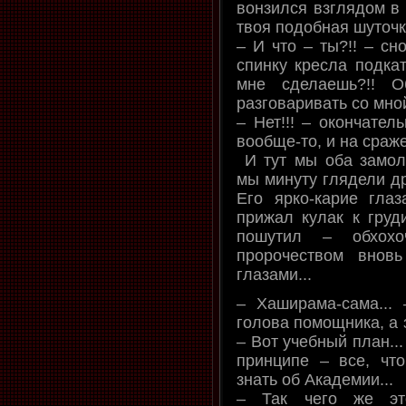
вонзился взглядом в
твоя подобная шуточка
– И что – ты?!! – сн
спинку кресла подкат
мне сделаешь?!! 
разговаривать со мно
– Нет!!! – окончател
вообще-то, и на сраже
И тут мы оба замол
мы минуту глядели др
Его ярко-карие глаз
прижал кулак к груди
пошутил – обхохо
пророчеством внов
глазами...
– Хаширама-сама...
голова помощника, а 
– Вот учебный план...
принципе – все, чт
знать об Академии...
– Так чего же это