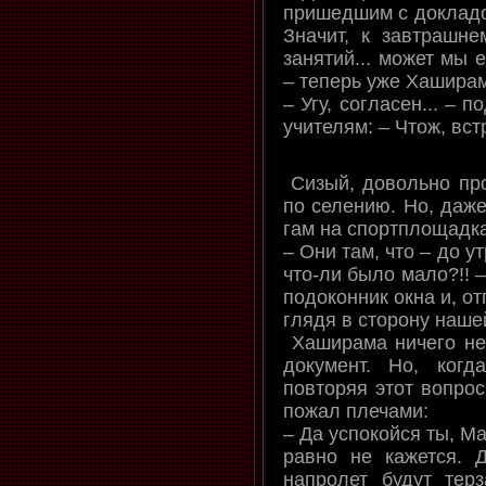
пришедшим с докладом
Значит, к завтрашне
занятий... может мы 
– теперь уже Хаширам
– Угу, согласен... – 
учителям: – Чтож, вст
Сизый, довольно про
по селению. Но, даже
гам на спортплощадк
– Они там, что – до у
что-ли было мало?!! 
подоконник окна и, о
глядя в сторону наш
Хаширама ничего не 
документ. Но, ког
повторяя этот вопрос
пожал плечами:
– Да успокойся ты, М
равно не кажется. 
напролет будут терз