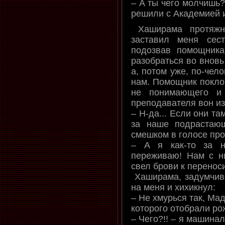
– А ты чего молчишь?
решили с Академией и
Хаширама протяжн
заставил меня сес
подозвав помощника
разобраться во внов
а, потом уже, по-чел
нам. Помощник поклон
не понимающего и 
преподавателя вон из
– Н-да... Если они та
за наше подрастающ
смешком в голосе пр
– А я как-то за 
переживаю! Нам с ни
свел брови к перенос
Хаширама, задумчиво
на меня и хихикнул:
– Не хмурься так, Мад
которого отобрали ро
– Чего?!! – я машина