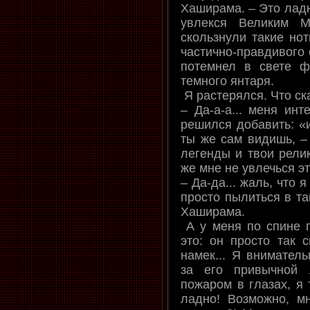
Хаширама. – Это ладн
увлекся Великим М
скользнули такие нот
частично-правдивого о
потемнел в свете ф
темного янтаря.
Я растерялся. Что ск
– Да-а-а... меня инт
решился добавить: «
ты же сам видишь, – 
легенды и твои релик
же мне не увлечься эт
– Да-да... жаль, что 
просто пылиться в та
Хаширама.
А у меня по спине 
это: он просто так с
намек... Я внимател
за его привычной 
пожаром в глазах, я 
ладно! Возможно, м