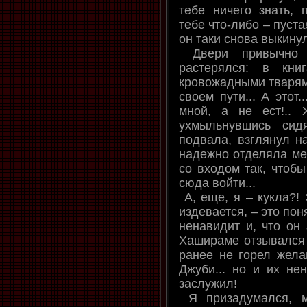
тебе ничего знать, 
тебе что-либо – пустая
он таки снова выкину
Двери привычно 
растерялся: в кни
кровожадными тварям
своем пути... А этот.
мной, а не ест!.. Х
ухмыльнувшись сид
подвала, взглянул н
надежно отделяла мен
со входом так, чтобы
сюда войти...
А, еще, я – кукла?! Э
издевается, – это поня
ненавидит и, что он 
Хашираме отзывался 
ранее не горел жела
Джуби... но и их не
заслужил!
Я призадумался, м