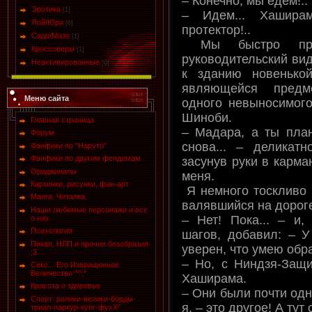
– Конечно, мы едем!..
Эротика
[1]
– Идем... Хаширам
Яой/Юри
[6]
протектор!..
Садо/Мазо
[1]
Мы быстро при
Кроссоверы
[1]
руководительский ви
Неактивированные
[0]
к зданию новенькой
являющейся предм
Меню сайта
одного невыносимого
Шиноби.
Главная страница
– Мадара, а ты план
Форум
снова... – деликат
Фанфики по "Наруто"
Фанфики по другим фендомам
засунув руки в карма
Ориджиналы
меня.
Картинки, рисунки, фан-арт
Я немного тоскливо в
Манга. Читалка.
валявшийся на дорог
Наши любимые персонажи и все
– Нет! Пока... – и,
о них
Психология
шагов, добавил: – У
Пикап, НЛП и прочие безобразия
уверен, что умею обра
;3
– Но, с Ниндзя-Защ
Секс... Его Извращенное
Величество ^^,*
Хаширама.
Красота и здоровье
– Они были почти одн
Спорт: ролики-велики-борды-
я, – это другое! А тут
триал-паркур-кунг-фухХ"