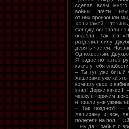
сделал всем много
войны... почти...; н
от них произошли мы,
Хаширамой, тобишь
Сенджу, основали наш
бла-бла... Так, ага:
разделил силу Джуби
девять частей. Назва
Однохвостый, Двухвост
Я радостно потер рук
какие у тебя слабости!
– Ты тут уже битый ч
Хаширама уже как-то 
комнату своего кабине
знал! Держи какао!!!
чашку с горячим шоко
и пошли уже ужинать!!
– Так поздно?!! – 
Хашираму и все, ле
полетели на пол. – Ой
– Ну да – забыл о вр