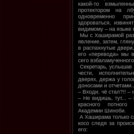
какой-то взмылен
протектором на лб
одновременно прин
здороваться, извинят
видимому – на языке 
Мы с Хаширамой разо
явление, затем, глян
в распахнутые двери,
его «перевода» мы в
сего взбаламученного
Секретарь, услышав 
чести, исполнител
дверях, держа у голо
доносами и отчетами..
– Входи, чё стал?!! –
– Не видишь, тут... 
красного потного 
Академии Шиноби.
А Хаширама только ск
косо следя за проис
его: