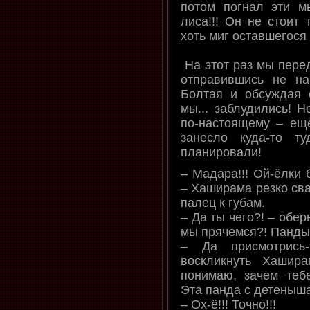
потом погнал эти мы
лиса!!! Он не стоит 
хоть миг оставшегося
На этот раз мы пере
отправившись не на
Болтая и обсуждая 
мы... заблудились! Н
по-настоящему – еще
занесло куда-то т
планировали!
– Мадара!!! Ой-ёлки 
– Хаширама резко св
палец к губам.
– Да ты чего?! – обер
мы прячемся?! Панды 
– Да присмотрись-
воскликнуть Хашир
понимаю, зачем тебе
Эта панда с детеныша
– Ох-ё!!! Точно!!!