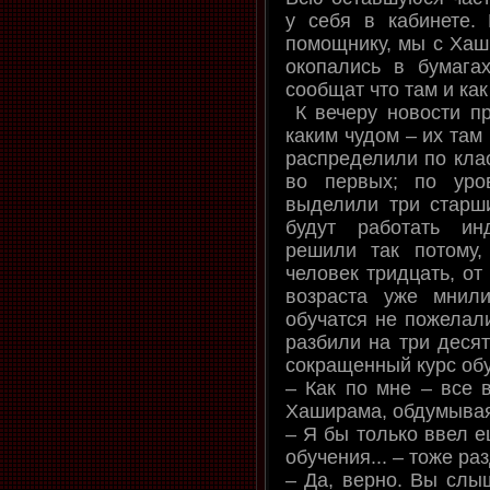
у себя в кабинете.
помощнику, мы с Хаш
окопались в бумага
сообщат что там и как
К вечеру новости пр
каким чудом – их там
распределили по клас
во первых; по уро
выделили три старши
будут работать ин
решили так потому
человек тридцать, от
возраста уже мнил
обучатся не пожелали
разбили на три десят
сокращенный курс об
– Как по мне – все в
Хаширама, обдумывая
– Я бы только ввел е
обучения... – тоже ра
– Да, верно. Вы слы