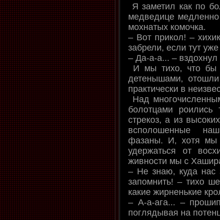
Я заметил как по бо
медведице медленно
мохнатых комочка.
– Вот прикол! – хихи
забрели, если тут уже
– Да-а-а... – вздохну
И мы тихо, что бы 
детенышами, отошли
практически в неизве
Над многочисленным
болотцами роились 
стрекоз, а из высоки
всполошенные наш
фазаны. И, хотя мы
удержаться от восх
живности мы с Хашир
– Не знаю, куда нас 
запомнить! – тихо ш
какие жирненькие крол
– А-а-ага... – проши
поглядывая на потен