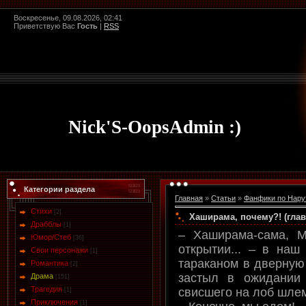
Воскресенье, 09.08.2026, 02:41
Приветствую Вас
Гость
|
RSS
Nick'S-OopsAdmin :)
Категории раздела
Главная
»
Статьи
»
Фанфики по Нару
Стихи
[2]
Хаширама, почему?! (глав
Драбблы
[1]
– Хаширама-сама, М
Юмор/Стеб
[36]
открытии... – в наш
Свои персонажи
[1]
тараканом в дверную
Романтика
[2]
застыл в ожидании 
Драма
[151]
Трагедия
свисшего на лоб шле
[1]
Приключения
[1]