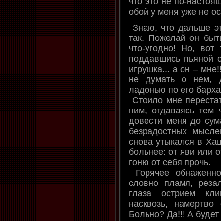
что это не по-настояще
обой у меня уже не ос
Знаю, что дальше это
так. Пожелай он быт
что-угодно! Но, вот 
поддавшись пьяной ст
игрушка... а он – мне!
не думать о нем, 
ладонью по его барха
Стоило мне перестат
ним, отдаваясь тем 
довести меня до сума
безрадостных мысл
снова утыкался в Хаш
больнее: от яви или о
гоню от себя прочь.
Горячее обнаженно
словно пламя, резал
глаза острием кл
насквозь, намертво
Больно? Да!!! А буде