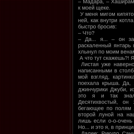
– Мадара, – Хаширам
к моей щеке.
У меня мигом кипяток
ней, как внутри котла
быстро бросив:
– Что?
– Да... я... – он з
раскаленный янтарь 
хлынул по моим вена
А что тут скажешь?! Я
Листая уже наверно
написанными в столби
мой взгляд, картинк
поехала крыша. Да, 
джинчурики Джуби, и
это я и так зна
Десятихвостый, он
бегающее по полям 
второй луной на на
лишь если о-о-очень 
Но... и это я, в принц
Далее: Рикудо Сани