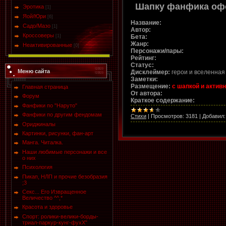
Шапку фанфика о
Эротика
[1]
Яой/Юри
[6]
Название:
Садо/Мазо
[1]
Автор:
Кроссоверы
Бета:
[1]
Жанр:
Неактивированные
[0]
Персонажи/пары:
Рейтинг:
Статус:
Меню сайта
Дисклеймер:
герои и вселенна
Заметки:
Размещение:
с шапкой и актив
Главная страница
О
т автора:
Форум
Краткое содержание:
Фанфики по "Наруто"
Фанфики по другим фендомам
Стихи
|
Просмотров:
3181
|
Добавил:
Ориджиналы
Картинки, рисунки, фан-арт
Манга. Читалка.
Наши любимые персонажи и все
о них
Психология
Пикап, НЛП и прочие безобразия
;3
Секс... Его Извращенное
Величество ^^,*
Красота и здоровье
Спорт: ролики-велики-борды-
триал-паркур-кунг-фухХ"