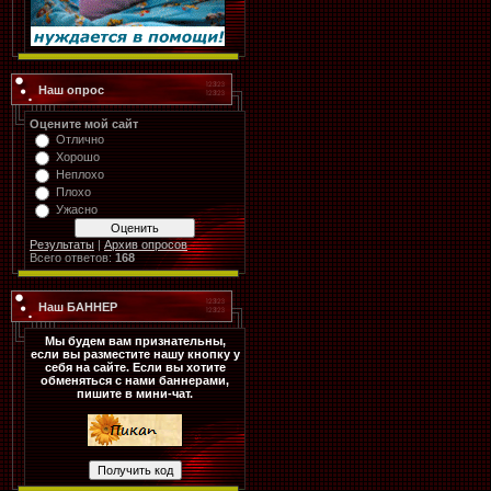
Наш опрос
Оцените мой сайт
Отлично
Хорошо
Неплохо
Плохо
Ужасно
Результаты
|
Архив опросов
Всего ответов:
168
Наш БАННЕР
Мы будем вам признательны,
если вы разместите нашу кнопку у
себя на сайте. Если вы хотите
обменяться с нами баннерами,
пишите в мини-чат.