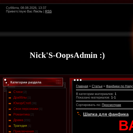
Суббота, 08.08.2026, 13:37
Приветствую Вас
Гость
|
RSS
Nick'S-OopsAdmin :)
Категории раздела
Главная
»
Статьи
»
Фанфики по Нару
Стихи
[2]
В категории материалов
:
1
Показано материалов
:
1-1
Драбблы
[1]
Юмор/Стеб
[36]
Сортировать по
:
Просмотрам
Свои персонажи
[1]
Шапка для фанфика
Романтика
[2]
В
Драма
[151]
Трагедия
[1]
Приключения
[1]