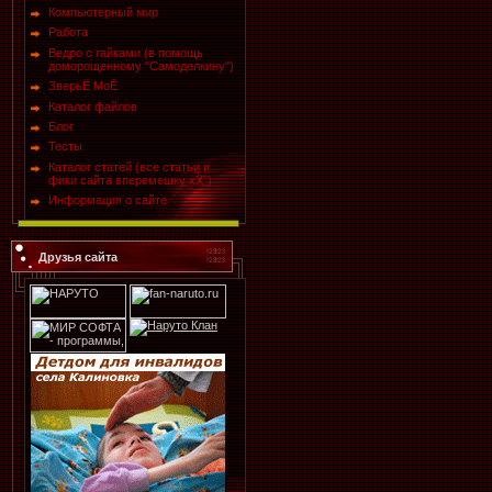
Компьютерный мир
Работа
Ведро с гайками (в помощь
доморощенному "Самоделкину")
ЗверьЁ МоЁ
Каталог файлов
Блог
Тесты
Каталог статей (все статьи и
фики сайта вперемешку хХ")
Информация о сайте
Друзья сайта