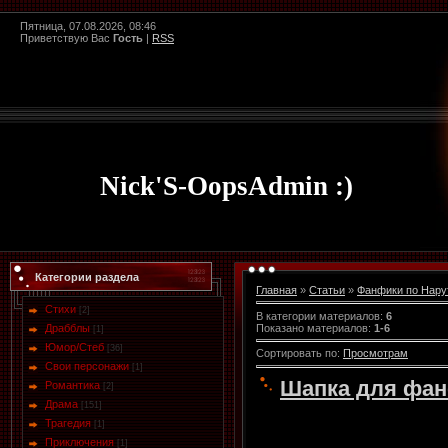
Пятница, 07.08.2026, 08:46
Приветствую Вас
Гость
|
RSS
Nick'S-OopsAdmin :)
Категории раздела
Главная
»
Статьи
»
Фанфики по Нару
Стихи
[2]
В категории материалов
:
6
Показано материалов
:
1-6
Драбблы
[1]
Юмор/Стеб
[36]
Сортировать по
:
Просмотрам
Свои персонажи
[1]
Шапка для фа
Романтика
[2]
Драма
[151]
Трагедия
[1]
Приключения
[1]