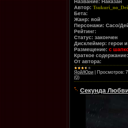
Название: Наказан
Автор:
Tsukuri_no_De
Бета:
Жанр: яой
Персонажи: Сасо/Де
Рейтинг:
Статус: закончен
Дисклеймер: герои 
Размещение:
с шапк
Краткое содержание
От автора:
Яой/Юри
|
Просмотров:
7
(0)
Секунда Любви