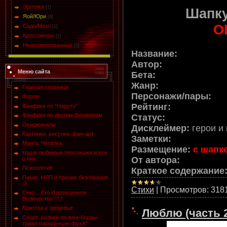
Эротика
[1]
Шапк
Яой/Юри
[6]
О
Садо/Мазо
[1]
Кроссоверы
[1]
Неактивированные
[0]
Название:
Автор:
Меню сайта
Бета:
Жанр:
Главная страница
Персонажи/пары:
Форум
Рейтинг:
Фанфики по "Наруто"
Фанфики по другим фендомам
Статус:
Ориджиналы
Дисклеймер:
герои и
Картинки, рисунки, фан-арт
Заметки:
Манга. Читалка.
Размещение:
с шапк
Наши любимые персонажи и все
О
т автора:
о них
Психология
Краткое содержание
Пикап, НЛП и прочие безобразия
;3
Стихи
|
Просмотров:
318
Секс... Его Извращенное
Величество ^^,*
Красота и здоровье
Люблю (часть 2
Спорт: ролики-велики-борды-
триал-паркур-кунг-фухХ"