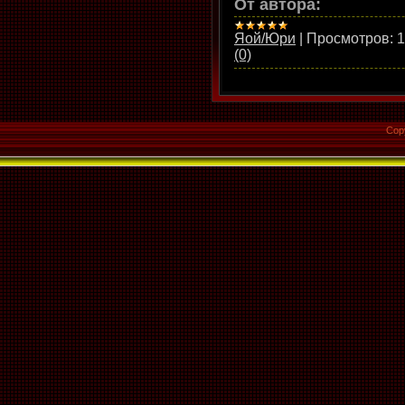
От автора:
Яой/Юри
|
Просмотров:
1
(0)
Cop