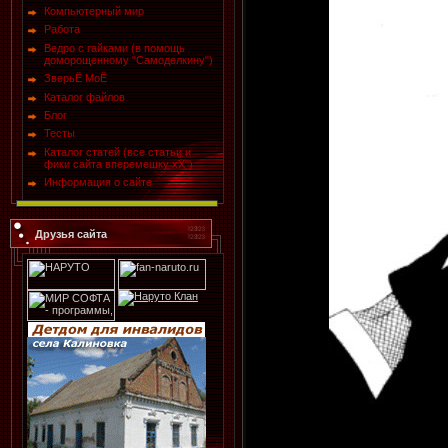
Компьютерный мир
Работа
Ведро с гайками (в помощь
доморощенному "Самоделкину")
ЗверьЁ МоЁ
Каталог файлов
Блог
Тесты
Каталог статей (все статьи и
фики сайта вперемешку хХ")
Информация о сайте
Друзья сайта