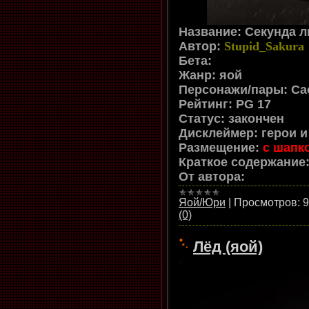
Название: Секунда 
Автор:
Stupid_Sakura
Бета:
Жанр: яой
Персонажи/пары: Са
Рейтинг: PG 17
Статус: закончен
Дисклеймер:
герои 
Размещение:
с шапк
Краткое содержание
От автора:
Яой/Юри
|
Просмотров:
9
(0)
Лёд (яой)