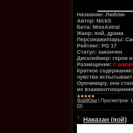
Название:
Люблю
Автор: NickS
Бета:
MissAstral
Жанр: яой, драма
Персонажи/пары: Са
Рейтинг: PG 17
Статус: закончен
Дисклеймер:
герои 
Размещение:
с шапк
Краткое содержание
чувства испытывает 
Орочимару, они ста
их взаимоотношения.
Яой/Юри
|
Просмотров:
1
(0)
Наказан (яой)