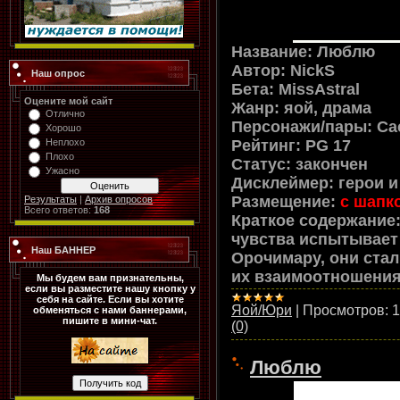
Название: Люблю
Автор: NickS
Наш опрос
Бета:
MissAstral
Оцените мой сайт
Жанр: яой, драма
Отлично
Персонажи/пары: Са
Хорошо
Рейтинг: PG 17
Неплохо
Плохо
Статус: закончен
Ужасно
Дисклеймер: герои 
Размещение:
с шапк
Результаты
|
Архив опросов
Всего ответов:
168
Краткое содержание:
чувства испытывает 
Наш БАННЕР
Орочимару, они ста
их взаимоотношения.
Мы будем вам признательны,
если вы разместите нашу кнопку у
себя на сайте. Если вы хотите
Яой/Юри
|
Просмотров:
1
обменяться с нами баннерами,
пишите в мини-чат.
(0)
Люблю