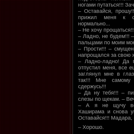
ногами путаться!!! Зач
– Оставайся, прошу!
прижил меня к с
нормально...
– Не хочу прощаться!!
– Ладно, не будем!!!
пальцами по моим мо
– Прости!!! – смуще
напрощался за свою жи
– Ладно-ладно! Да 
отпустил меня, все е
заглянул мне в глаз
так!!! Мне самому
сдержусь!!!
– Да ну тебя!!! – п
слезы по щекам. – Ве
– А я не щучу во
Хаширама и снова у
Оставайся!!! Мадара, 
– Хорошо.