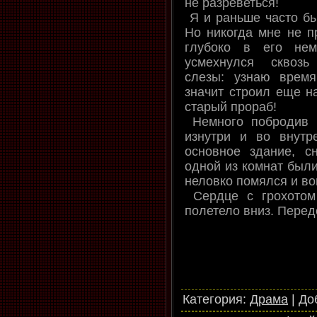
не разреветься!
Я и раньше часто б
Но никогда мне не п
глубоко в его нем
усмехнулся сквозь
слезы: узнаю время
значит строил еще 
старый прораб!
Немного побродив п
изнутри и во внутр
основное здание, с
одной из комнат были
неловко помялся и во
Сердце с грохотом
полетело вниз. Пере
Категория
:
Драма
|
До