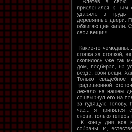
Влетев в свою с
прислонился к ним 
ударяло в грудь 
деревянные двери. По
обжигающие капли. Со
свои вещи!!!
Какие-то чемоданы...
стопка за стопкой, в
скопилось уже так м
дом, подбирая, на 
везде, свои вещи. Ха
Только свадебное 
традиционной стопо
лежало на нашем див
сошвырнул его на пол
за гудящую голову. П
час... я принялся
снова, только теперь 
К концу дня все 
собраны. И, естеств