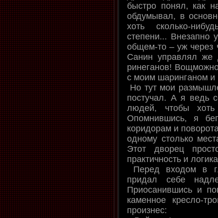
быстро понял, как н
обдумывал, в основно
хоть сколько-нибу
степени... Внезапно 
общем-то – уж через 
Санин управлял же 
ринеганов! Вощможно
с моим шаринганом и
Но тут мои размышле
постучал. А я ведь 
людей, чтобы хоть
Опомнившись, я бе
коридорам и поворота
одному столько места
Этот дворец прост
практичность и логика
Перед входом в гл
придал себе надл
Приосанившись и по
каменное кресло-тр
произнес: