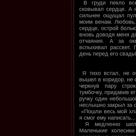
В груди пекло все
сковывал сердце. А я
сильнее ощущал пул
моим венам. Любовь,
сердце, острой болью
вновь доводя меня до
отчаяния. А за о
вспыхивал рассвет. 
день перед его свад
Я тихо встал, не о
вышел в коридор, не 
черкнув пару стро
тумбочку, придавив ег
ручку один небольшо
неслышно закрыл за 
«Пошли весь мой хла
я смог ему написать...
Я медленно шел 
Маленькие колесики