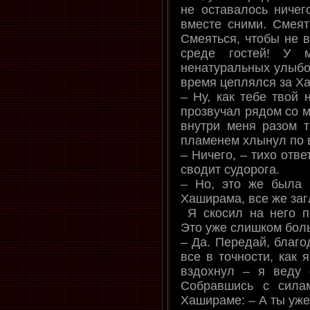
не оставалось ничего
вместе сними. Смеять
Смеяться, чтобы не в
среде гостей! У 
ненатуральных улыбок
время цеплялся за Ха
– Ну, как тебе твой
прозвучал рядом со м
внутри меня разом т
пламенем хлынул по 
– Ничего, – тихо отве
сводит судорога.
– Но, это же была 
Хаширама, все же заг
Я скосил на него п
Это уже слишком боль
– Да. Передай, благо
все в точности, как 
вздохнул – я веду с
Собравшись с сила
Хашираме: – А ты уже