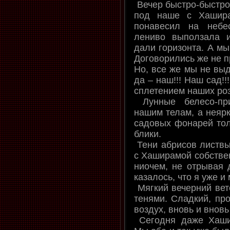
Вечер быстро-быстро,
под наше с Хашира
понавесил на небе
лениво выползала и
дали горизонта. А мы,
Договорились же не п
Но, все же мы не выд
да – наш!!! Наш сад!
сплетением наших роз
Лунные белесо-при
нашим телам, а неярк
садовых фонарей тол
блики.
Тени абрисов листвы
с Хаширамой собствен
ниочем, не отрывая д
казалось, что я уже и
Мягкий вечерний вет
тенями. Сладкий, пр
воздух, вновь и вновь
Сегодня даже Хаши