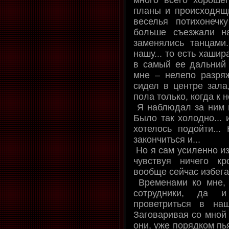
планы и происходящи
веселья потихонечк
больше съезжали н
заменялись танцами
нашу... то есть хашир
в самый ее дальний 
мне – нелепо разряж
сидел в центре зала
пола только, когда к 
Я наблюдал за ним и
Было так холодно... 
хотелось подойти... 
закончиться и...
Но я сам усиленно из
чувствуя ничего к
вообще сейчас избега
Временами ко мне, 
сотрудники, да 
проветриться в наш
Заговаривая со мной
они, уже порядком пь