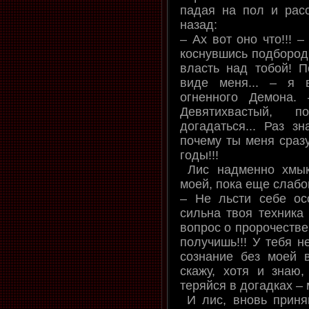
падая на пол и расс
назад:
– Ах вот оно что!!! 
коснувшись подбородк
власть над тобой! П
виде меня... – я 
огненного Демона.
Девятихвастый, 
догадаться... Раз з
почему ты меня сразу
годы!!!
Лис надменно хмыкн
моей, пока еще слабо
– Не льсти себе осо
сильна твоя техника
вопрос о пророчестве
получишь!!! У тебя н
сознание без моей 
скажу, хотя и знаю
теряйся в догадках – 
И лис, вновь приняв