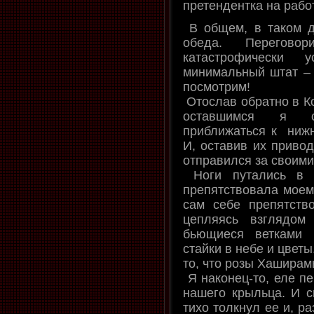
претендентка на работ
В общем, в таком д
обеда. Перегов
катастрофически
минимальный штат – 
посмотрим!
Отослав обратно в Ко
оставшимся я ст
приближаться к нижн
И, оставив их привод
отправился за своим
Ноги путались в т
препятствовала моем
сам себе препятств
цепляясь взглядом
бьющиеся ветками 
стайки в небе и цветы
то, что розы Хаширамы
Я наконец-то, еле пе
нашего крыльца. И с
тихо толкнул ее и, р