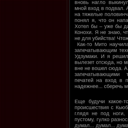
вновь нагло выкину
мной вход в подвал. 
на тяжелые половинча
понял я, что он напа
Хотел бы – уже бы д
Конохи. Я не знаю, ч
не для убийства! Чтож
Как-то Мито научил
запечатывающим техн
Удзумаки. И я решил
вылезет отсюда, но м
вне не вошел сюда. А,
запечатывающими 
печатей на вход в п
надежнее... сберечь м
Еще будучи какое-т
происшествия с Кьюб
глядя не под ноги, 
пустому, гулко разно
думал... думал... дум