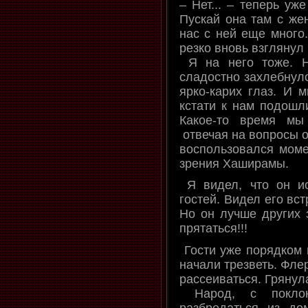
– Нет... – теперь уж
Пускай она там с жен
нас с ней еще много.
резко вновь взглянул 
Я на него тоже. Н
сладостно захлебнулс
ярко-карих глаз. И м
кстати к нам подошли
Какое-то время мы
отвечая на вопросы о
воспользовался моме
зрения Хаширамы.
Я видел, что он ис
гостей. Видел его вс
Но он лучше других 
прятаться!!!
Гости уже порядком н
начали трезветь. Фле
рассеиваться. Грянул
Народ, с поклон
разбредаться из д