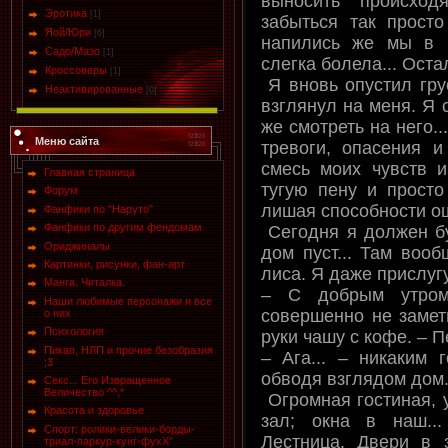
выносить происхо
Эротика
[1]
забыться так прост
Яой/Юри
[6]
напились же мы в к
Садо/Мазо
[1]
слегка болела... Оста
Кроссоверы
[1]
Я вновь опустил гру
Неактивированные
[0]
взглянул на меня. Я 
же смотреть на него..
Меню сайта
тревоги, опасения и
смесь моих чувств 
Главная страница
тугую пену и просто
Форум
лишая способности ощ
Фанфики по "Наруто"
Фанфики по другим фендомам
Сегодня я должен бу
Ориджиналы
дом пуст... Там вооб
Картинки, рисунки, фан-арт
лиса. Я даже прислуг
Манга. Читалка.
– С добрым утром!
Наши любимые персонажи и все
совершенно не замет
о них
Психология
руки чашу с кофе. – П
Пикап, НЛП и прочие безобразия
– Ага... – никаким 
;3
обводя взглядом дом
Секс... Его Извращенное
Величество ^^,*
Огромная гостиная, 
Красота и здоровье
зал; окна в наш...
Спорт: ролики-велики-борды-
Лестница. Двери в 
триал-паркур-кунг-фухХ"