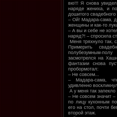
вю!!! Я снова увиде
наряде жениха, и по
дошитого свадебного 
– Ой! Мадара-сама, д
женщины и как-то лук
– А вы и себе не хот
наряд?! – спросила с
Меня тряхнуло так, с
Примерить сваде
полубезумным-по
засмотрелся на Хаши
фантазии снова пус
пробормотал:
– Не совсем...
– Мадара-сама, чт
удивленно воскликну
А у меня так запекло 
– Не совсем значит – 
по лицу кухонным по
его на стол, почти б
второй этаж.