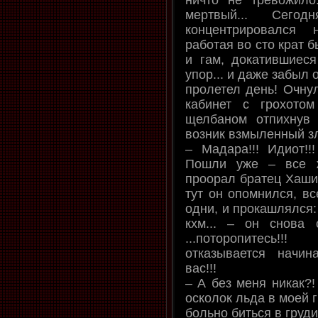
мертвый... Сего
концентрировался 
работая во сто крат 
и гам, докатившиес
упор... и даже забыл о
пролетел день! Очнул
кабинет с грохотом
щелбаном отпихнув 
возник взмыленный з
– Мадара!!! Идиот!!
Пошли уже – все ж
проорал братец Хаши
тут он опомнился, вс
одни, и прокашлялся: 
кхм... – он снова
...поторопитесь!
отказывается начи
вас!!!
– А без меня никак?!
осколок льда в моей 
больно биться в груди