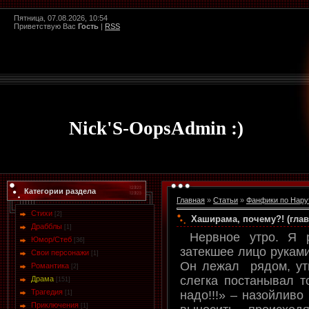
Пятница, 07.08.2026, 10:54
Приветствую Вас
Гость
|
RSS
Nick'S-OopsAdmin :)
Категории раздела
Главная
»
Статьи
»
Фанфики по Нару
Стихи
[2]
Хаширама, почему?! (глав
Драбблы
[1]
Нервное утро. Я р
Юмор/Стеб
[36]
затекшее лицо руками
Свои персонажи
[1]
Он лежал рядом, утк
Романтика
[2]
слегка постанывал т
Драма
[151]
Трагедия
надо!!!» – назойливо
[1]
Приключения
[1]