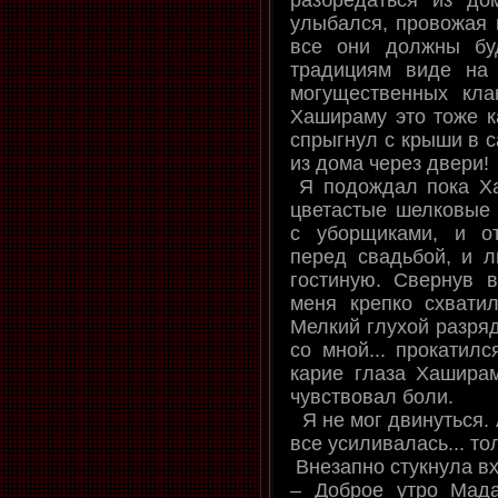
улыбался, провожая г
все они должны бу
традициям виде на
могущественных кла
Хашираму это тоже к
спрыгнул с крыши в с
из дома через двери!
Я подождал пока Ха
цветастые шелковые 
с уборщиками, и от
перед свадьбой, и л
гостиную. Свернув в
меня крепко схватил
Мелкий глухой разряд.
со мной... прокатил
карие глаза Хаширам
чувствовал боли.
Я не мог двинуться. 
все усиливалась... тол
Внезапно стукнула вх
– Доброе утро Мада