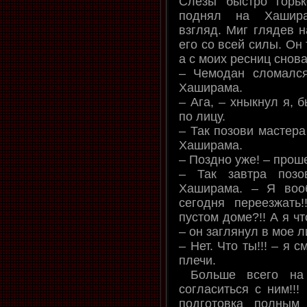
Слезы быстро горь
поднял на Хашира
взгляд. Миг глядев н
его со всей силы. Он 
а с моих ресниц снов
– Чемодан сломалс
Хаширама.
– Ага, – хныкнул я, 
по лицу.
– Так позови мастера
Хаширама.
– Поздно уже! – прош
– Так завтра поз
Хаширама. – Я воо
сегодня переезжать
пустом доме?!! А я что
– он заглянул в мое л
– Нет. Что ты!!! – я
плечи.
Больше всего на 
согласиться с ним!!! 
подготовка полным