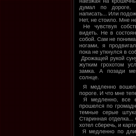
наезжая на крошечны
думал по дороге, 
написать... Или подожд
Нет, не стоило. Мне н
Не чувствуя собст
видеть. Не в состоя
собой. Сам не понима
ногами, я продвига
пока не уткнулся в с
Дрожащей рукой суну
жутким грохотом ус
замка. А позади м
солнце.
Я медленно вошел 
пороге. И что мне теп
Я медленно, все е
прошелся по громадн
темные серые штукат
Старинная отделка...
хотел сберечь, и карти
Я медленно по дли