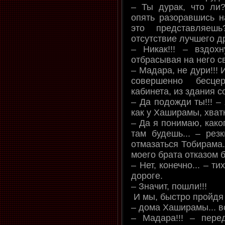
– Ты дурак, что ли?
опять разоравшись н
это представляеш
отсутствие лучшего д
– Никак!!! – вздох
отбрасывая на него с
– Мадара, не дури!!! 
совершенно бесц
кабинета, из здания со
– Да подожди ты!!! –
как у Хаширамы, хватк
– Да я понимаю, каког
там будешь... – рез
отмазаться Тобирама.
моего брата отказом б
– Нет, конечно... – т
дороге.
– Значит, пошли!!!
И мы, быстро пройдя 
– дома Хаширамы... в
– Мадара!!! – пере