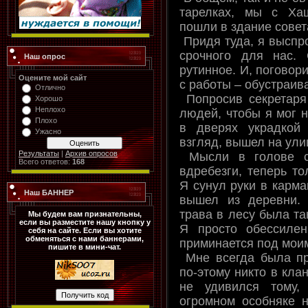
тарелках, мы с Ха
пошли в здание совет
Придя туда, я выспро
срочного для нас.
Наш опрос
рутинное. И, поговор
Оцените мой сайт
с работы – обустраив
Отлично
Попросив секретаря
Хорошо
Неплохо
людей, чтобы я мог н
Плохо
в дверях украдкой
Ужасно
взгляд, вышел на ули
Результаты
|
Архив опросов
Мысли в голове сп
Всего ответов:
168
вдребезги, теперь то
Я сунул руки в карма
Наш БАННЕР
вышел из деревни.
трава в лесу была так
Мы будем вам признательны,
если вы разместите нашу кнопку у
Я просто обессилен
себя на сайте. Если вы хотите
обменяться с нами баннерами,
приминается под моим
пишите в мини-чат.
Мне всегда была пр
по-этому никто в клан
не удивился тому,
огромном особняке н