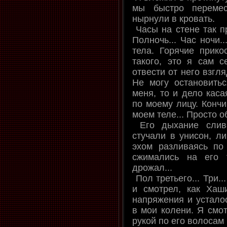
мы быстро перемес
нырнули в кровать.
Часы на стене так пр
Полночь... Час ночи..
тела. Горячие прико
такого, это я сам с
отвести от него взгля
Не могу остановитьс
меня, то и дело каса
по моему лицу. Конч
моем теле... Просто о
Его дыхание слив
стучали в унисон, л
эхом разливаясь по
сжимались на его 
дрожал...
Пол третьего... Три..
и смотрел, как Хаш
напряжения и усталос
в мои колени. Я смо
рукой по его волосам 