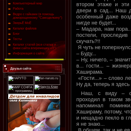
втором этаже и эти
Компьютерный мир
Работа
двери в сад... Наш д
Ведро с гайками (в помощь
особенный даже возд
доморощенному "Самоделкину")
нигде не будет...
ЗверьЁ МоЁ
– Мадара, нам пора.
Каталог файлов
Блог
постели, проследив
Тесты
скучать?!!
Каталог статей (все статьи и
Я чуть не поперхнулс
фики сайта вперемешку хХ")
– Буду...
Информация о сайте
– Ну, ничего, – значи
в... гости... – жизн
Друзья сайта
Хаширама.
«Гости...» – слово ле
Ну да, теперь я здесь г
Наш, с виду – об
проходил в таком з
напоминал поминк
Хашираму, потому, чт
и нещадно пекло в гл
я не знаю...
В общем, так и не ев