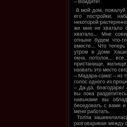
– Войдите!
В мой дом, пожалуй 
его постройки, на
некоторой растерянно
же мне не хватало с
хватало... Мне сов
отныне будем что-то
вместе... Что теперь
утром в доме Хаши
окна, потолок... все.
пристанище, жилище.
назвать это место сво
– Мадара-сама! – из 
голос одного из проше
– Да-да, благодарю! 
вы пока разделитесь
навыками вы облад
беседовать с вами и 
меня работать.
Толпа зашевелилась
разговаривая между с