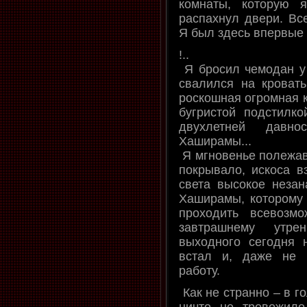
комнаты, которую 
распахнул двери. Все
Я был здесь впервые
!..
Я бросил чемодан у 
свалился на кровать.
роскошная огромная к
бугристой подстилк
двухлетней давн
Хаширамы...
Я мгновенье полежав
покрывало, искоса в
света высокое незан
Хаширамы, которому 
проходить всевозм
завтрашнему утре
выходного сегодня 
встал и, даже не 
работу.
Как не странно – в го
ничто не тревожило.