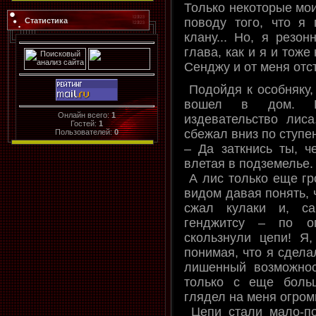
Только некоторые мои
поводу того, что я 
Статистика
клану... Но, я резо
глава, как и я и тож
Сенджу и от меня отс
Подойдя к особняку, 
вошел в дом. П
Онлайн всего:
1
издевательство лиса
Гостей:
1
сбежал вниз по ступе
Пользователей:
0
– Да заткнись ты, че
влетая в подземелье.
А лис только еще гр
видом давая понять, 
сжал кулаки и, са
генджитсу – по о
скользнули цепи! Я,
понимая, что я сдела
лишенный возможнос
только с еще боль
глядел на меня огро
Цепи стали мало-по