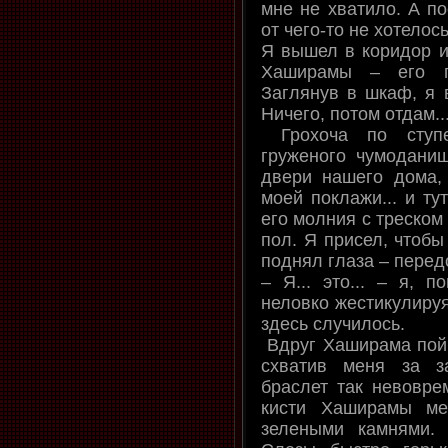
мне не хватило. А п
от чего-то не хотелос
Я вышел в коридор и
Хаширамы – его п
Заглянув в шкаф, я 
Ничего, потом отдам..
Грохоча по ступе
груженого чумоданищ
двери нашего дома, 
моей поклажи... и т
его молния с треском
пол. Я присел, чтобы
поднял глаза – пере
– Я... это... – я, п
неловко жестикулируя
здесь случилось.
Вдруг Хаширама пойм
схватив меня за з
браслет так невовре
кисти Хаширамы ме
зелеными камнями.