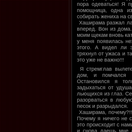
пора одеваться! Я п
помощница, одна из
собирать жениха на с
Хаширама разжал лад
вперед. Вон из дома.
моим щекам вновь кат
у меня появилась не
этого. А видел ли 
тряхнул от ужаса и т
это уже не важно!!!
Я стремглав вылете
дом, и помчался в
Остановился я тол
задыхаться от удуш
льющихся из глаз. Се
разорваться в любую
песок и разрыдался.
Хаширама, почему?!! 
Почему я ничего не с
это происходит с нам
и снова даешь мне 