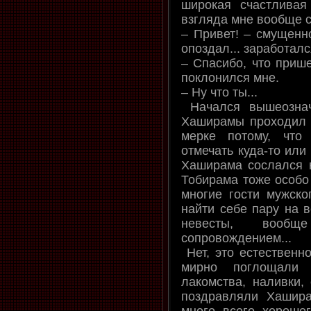
широкая счастлива
взгляда мне вообще с
– Привет! – смущенно
опоздал... заработался
– Спасибо, что прише
поклонился мне.
– Ну что ты...
Начался вышеознач
Хаширамы проходил 
мерке потому, что
отмечать куда-то или
Хаширама сослался н
Тобирама тоже особо 
многие гости мужско
найти себе пару на в
невесты, вооб
сопровождением...
Нет, это естественн
мирно поглощали 
лакомства, наливки, 
поздравляли Хашира
много всего хорошег