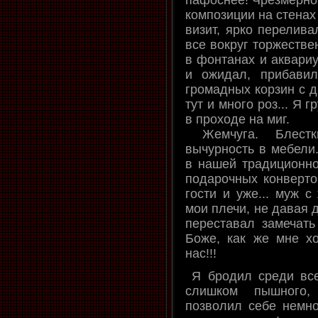
пафоснее! Чрезмерно
композиции на стенах
визит, ярко перелива
все вокруг торжестве
в фонтанах и аквариу
и ожидал, прибавил
громадных корзин с д
тут и много роз... Я 
в проходе на миг.
Жемчуга. Блестк
вычурность в мебели.
в нашей традиционно
подарочных конверто
гости и уже... муж с
мои плечи, не давая 
переставал замечать
Боже, как же мне х
нас!!!
Я бродил среди всег
слишком пышного,
позволил себе немног