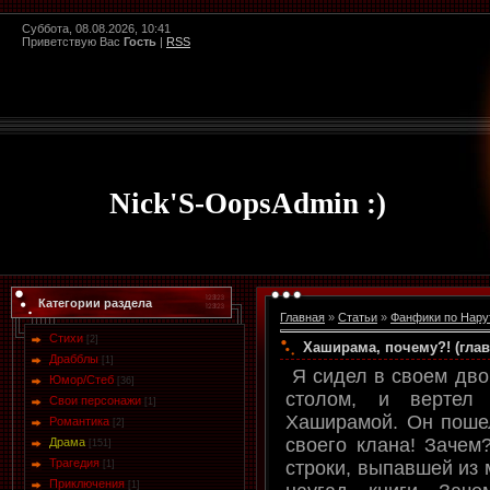
Суббота, 08.08.2026, 10:41
Приветствую Вас
Гость
|
RSS
Nick'S-OopsAdmin :)
Категории раздела
Главная
»
Статьи
»
Фанфики по Нару
Стихи
[2]
Хаширама, почему?! (глав
Драбблы
[1]
Я сидел в своем двор
Юмор/Стеб
[36]
столом, и вертел 
Свои персонажи
[1]
Хаширамой. Он пошел
Романтика
[2]
своего клана! Зачем?
Драма
[151]
Трагедия
строки, выпавшей из 
[1]
Приключения
[1]