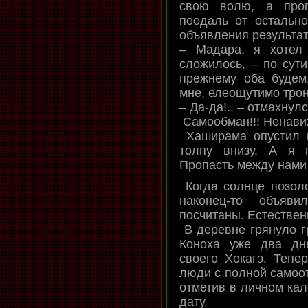
свою волю, а прог
поодаль от остально
объявления результат
– Мадара, я хотел 
сложилось, – по сути
прежнему оба будем
мне, елеощутимо трон
– Да-да!.. – отмахнулс
Самообман!!! Ненави
Хаширама опустил г
толпу внизу. А я 
Пропасть между нами
Когда солнце позоло
наконец-то объяв
посчитаны. Естестве
В деревне грянуло г
Коноха уже два дн
своего Хокагэ. Тепе
люди с полной самоот
отметив в личном ка
дату.