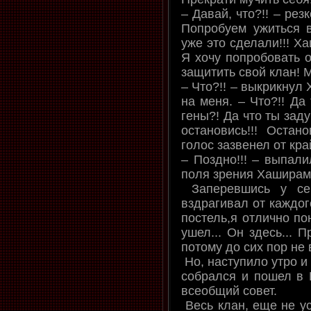
– Давай, что?!! – резк
Попробуем ужиться 
уже это сделали!!! Х
Я хочу попробовать о
защитить свой клан! М
– Что?!! – выкрикнул
на меня. – Что?!! Да
гены?! Да что ты зад
остановись!!! Остано
голос зазвенел от кра
– Поздно!!! – выпали
поля зрения Хаширам
Заперевшись у се
вздрагивал от каждог
постель,я отлично по
ушел... Он здесь... П
потому до сих пор не 
Но, наступило утро и
собрался и пошел в К
всеобщий совет.
Весь клан, еще не ус