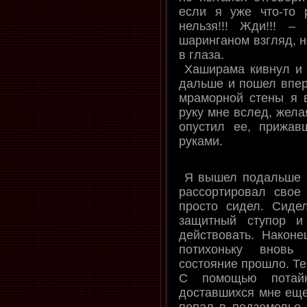
если я уже что-то 
нельзя!!! Жди!!! 
шаринганом взгляд, н
в глаза.
Хаширама кивнул и 
дальше и пошел впер
мраморной стены я 
руку мне вслед, желая
опустил ее, прижав
руками.
Я вышел подальше о
рассортировал свое
просто сидел. Сиде
защитный ступор и
действовать. Наконе
потихоньку вновь
состояние прошло. Те
С помощью потайн
доставшихся мне еще
попал в подземелье 