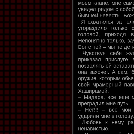
моем клане, мне самом
увидел рядом с собо
бывшей невесты. Боже
Я схватился за голо
угораздило только 
головой, приходя в
Непонятно только, за
Бог с ней – мы не дети
Чувствуя себя жут
приказал прислуге
позволять ей остават
она захочет. А сам, 
оружие, которым обыч
свой мраморный пави
Хаширамой.
– Мадара, все еще м
преградил мне путь.
– Нет!!! – все мои 
ударили мне в голову.
Любовь к нему раз
ненавистью.