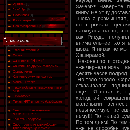
наугад, книги. Заче
Эротика
[1]
Зачем?!! Наверное, п
Яой/Юри
[6]
книгу. Не хочу достав
Садо/Мазо
[1]
Пока я размышлял, 
Кроссоверы
[1]
по строчкам, цепля
Неактивированные
[0]
наткнулся на то, что
как Рикудо получи
Меню сайта
внимательнее, хотя 
шока. Я никак не мог
Главная страница
Хаширамой.
Форум
Наконец-то я отодвин
Фанфики по "Наруто"
Фанфики по другим фендомам
уже чернела ночь – в
Ориджиналы
десять часов подряд. 
Картинки, рисунки, фан-арт
Но тело горело. Серд
Манга. Читалка.
отказывался подчиня
Наши любимые персонажи и все
еще... Я встал и, п
о них
Психология
холодной, сокращенн
Пикап, НЛП и прочие безобразия
маленький всплеск
;3
невыносимую истошн
Секс... Его Извращенное
Величество ^^,*
нему!!! По нашей сум
Красота и здоровье
По тем дням! По тем 
Спорт: ролики-велики-борды-
уже не способен чувс
триал-паркур-кунг-фухХ"