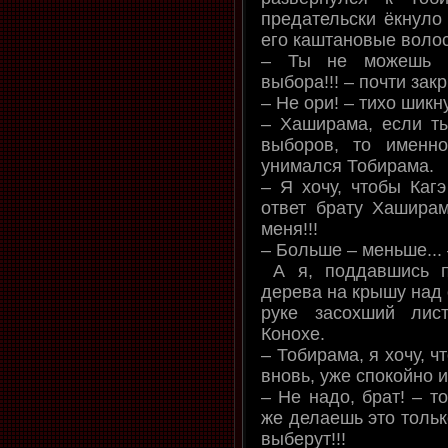
предательски ёкнуло 
его каштановые волос
– Ты не можешь о
выбора!!! – почти зак
– Не ори! – тихо шик
– Хаширама, если т
выборов, то именн
унимался Тобирама.
– Я хочу, чтобы Кагэ
ответ брату Хашира
меня!!!
– Больше – меньше...
А я, поддавшись п
дерева на крышу над 
руке засохший лис
Конохе.
– Тобирама, я хочу, ч
вновь, уже спокойно 
– Не надо, брат! – т
же делаешь это только
выберут!!!