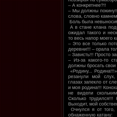
– А конкретнее?!!
– Мы должны покинуть
слова, словно камнем
Боль была невыноси
А в стане клана под
ожидал такого и неск
то весь напор моего 
– Это все только пот
деревни!!! – орала то
– Зависть!!! Просто за
– Из-за какого-то с
должны бросать свои 
«Родину... Родина!!!
резанули мой слух,
глазах запекло от сле
и моя родина!!! Коноха
не видели скольки
Сколько трудился!!!
Выходит, мой собстве
Очнулся я от того, 
обнаженную катану: