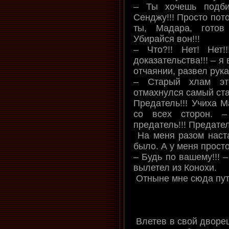
– Ты хочешь подби
Сенджу!!! Просто пот
ты, Мадара, готов
Убирайся вон!!!
– Что?!! Нет! Нет
доказательства!!! – я
отчаянии, развел рука
– Старый хлам это
отмахнулся самый ста
Предатель!!! Учиха М
со всех сторон. –
предатель!!! Предател
На меня разом наста
было. А у меня просто
– Будь по вашему!!! 
вылетел из Конохи.
Отныне мне сюда путь
Влетев в свой дворец