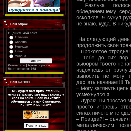
Разлука полосн
обледеневшему сердц
осколков. Я сунул ру
не знаю, куда. В никуд
Наш опрос
Оцените мой сайт
Отлично
На следующий день я
Хорошо
продолжить свои трен
Неплохо
– Проклятое отродье!
Плохо
Ужасно
– Тебе до сих пор 
выбором твоего ненаг
Результаты
|
Архив опросов
издохнешь от разлуки
Всего ответов:
168
выносить не могу 
дергать начинает!!! Т
Наш БАННЕР
– Могу затянуть цепь 
Мы будем вам признательны,
усмехнулся я.
если вы разместите нашу кнопку у
себя на сайте. Если вы хотите
– Дурак! Ты простая м
обменяться с нами баннерами,
пишите в мини-чат.
просто играешь отв
силах ничего мне сдел
– Правда?! – съязвил 
металлическим позв