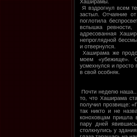
Хаширамы.
Я вздрогнул всем те
застыл. Отчаяние от
поглотила беспросве
вспышка ревности, н
адресованная Хашир
непроглядной бессмы
и отвернулся.
Хаширама же продо
моем «убежище». О
усмехнулся и просто 
в свой особняк.
Почти неделю наша...
то, что Хаширама ст
получил прозвище: «П
так никто и не назв
коноховцам пришла в
пару дней явившис
столкнулись у здания
глаза таращась на наш