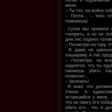
меня:
– Ты что, на войну со
– Почти... – тихо 
поможешь!
Сутки мы провели 
говорить, а он не хо
дня лис поднял голов
– Посмотри на гору, У
Я даже не шелохну
Хашираму. А лис про
– Посмотри, он вс
надеется, что ты оду
сможешь убить Ха
позволит...
– Заткнись!
Я знал, что должен
Учиха! А единств
оставшийся у меня, 
что не смогу его побе
убить его... Но, я д