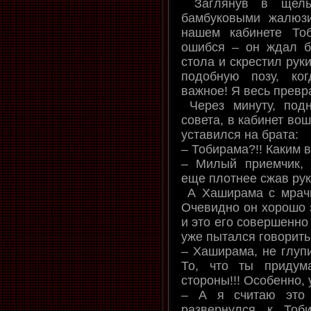
Заглянув в щель 
бамбуковыми жалюзи
нашем кабинете То
ошибся – он ждал б
стола и скрестил руки
подобную позу, ког
важное! Я весь превр
Через минуту, под
совета, в кабинет во
уставился на брата:
– Тобирама?!! Каким ве
– Милый приемчик, 
еще плотнее сжав рук
А Хаширама с мрач
Очевидно он хорошо з
и это его совершенно
уже пытался говорить 
– Хаширама, не глупи
То, что ты придум
стороны!!! Особенно, 
– А я считаю это 
развернулся к Тоб