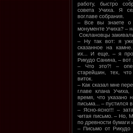
работу, быстро со
совета Учиха. Я с
воглаве собрания.
– Все вы знаете о 
монументе Учиха? – н
Соклановцы закивали
– Ну так вот: я уж
сказанное на камне
их... И еще, – я пр
Рикудо Санина, – вот 
– Что это?! – опе
старейшин, тех, чт
виток.
– Как сказал мне пер
главе клана Учиха,
время, что указано н
письма... – пустился 
– Ясно-ясно!!! – за
читая письмо. – Но, М
по древности бумаги и
– Письмо от Рикудо 