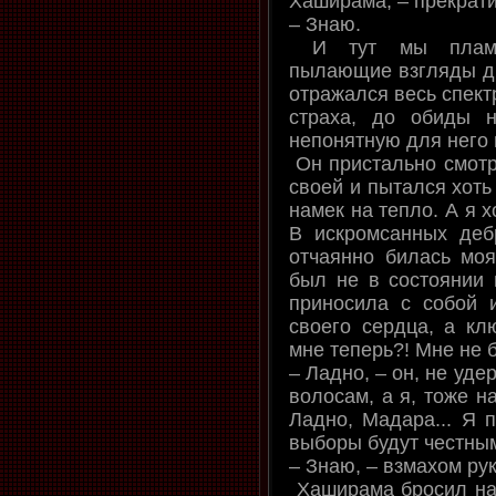
Хаширама, – прекрати!!
– Знаю.
И тут мы пламен
пылающие взгляды др
отражался весь спектр
страха, до обиды 
непонятную для него 
Он пристально смотр
своей и пытался хоть
намек на тепло. А я х
В искромсанных де
отчаянно билась мо
был не в состоянии 
приносила с собой 
своего сердца, а кл
мне теперь?! Мне не 
– Ладно, – он, не уд
волосам, а я, тоже н
Ладно, Мадара... Я п
выборы будут честными
– Знаю, – взмахом рук
Хаширама бросил на 