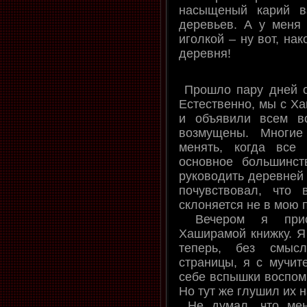
насыщеный карий в
деревьев. А у меня 
иголкой – ну вот, нак
деревня!
Прошло пару дней о
Естественно, мы с Х
и объявили всем в
возмущены. Многие
менять, когда все
основное большинст
руководить деревней 
почувствовал, что
склоняется не в мою п
Вечером я присв
Хаширамой книжку. Я 
теперь, без смыс
страницы, я с мучи
себе вспышки воспоми
Но тут же глушил их н
Не думал, что мен