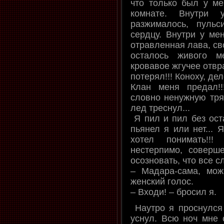
что только был у ме
комнате. Внутри
разжималось, пульс
сердцу. Внутри у мен
отравленная лава, св
осталось живого м
кровавое жгучее отвр
потерял!!! Коноху, дел
Клан меня предал!
словно ненужную тря
лед треснул...
Я пил и пил без оста
пьянел я или нет... 
хотел понимать!!
нестерпимо, соверш
осозновать, что все с
– Мадара-сама, мо
женский голос.
– Входи! – бросил я.
Наутро я проснулся
уснул. Всю ноч мне