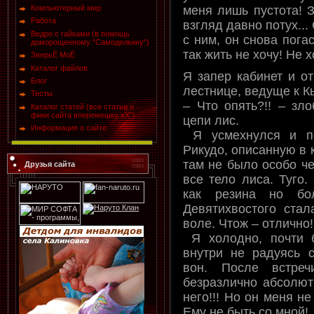
меня лишь пустота! 
Компьютерный мир
Работа
взгляд давно потух..
Ведро с гайками (в помощь
с ним, он снова пога
доморощенному "Самоделкину")
так жить не хочу! Не х
ЗверьЁ МоЁ
Каталог файлов
Я запер кабинет и от
Блог
лестнице, ведуще к К
Тесты
– Что опять?!! – зл
Каталог статей (все статьи и
фики сайта вперемешку хХ")
цепи лис.
Информация о сайте
Я усмехнулся и по
Рикудо, описанную в к
там не было особо че
Друзья сайта
все тело лиса. Туго.
как резина но бо
Девятихвостого ста
воле. Чтож – отлично!
Я холодно, почти б
внутри не радуясь 
вон. После встре
безразлично абсолютн
него!!! Но он меня не
Ему не быть со мной!