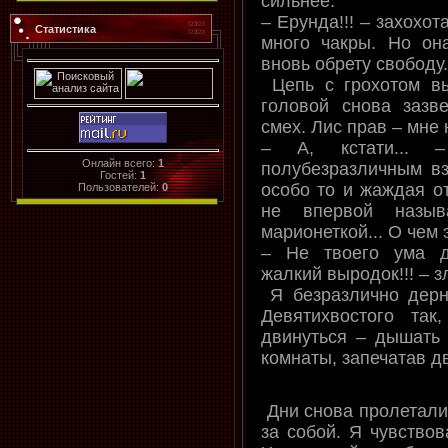
сильнее.
– Ерунда!!! – захохота
Статистика
много чакры. Но она
вновь обрету свободу. 
Цепь с грохотом вы
головой снова заз
смех. Лис прав – мне
– А, кстати... 
Онлайн всего:
1
полубезразличным вз
Гостей:
1
особо то и жаждая от
Пользователей:
0
не впервой называ
марионеткой... О чем 
– Не твоего ума д
жалкий выродок!!! – 
Я безразлично дерн
Девятихвостого та
двинуться – дышать 
комнаты, запечатав д
Дни снова пролетали 
за собой. Я чувствов