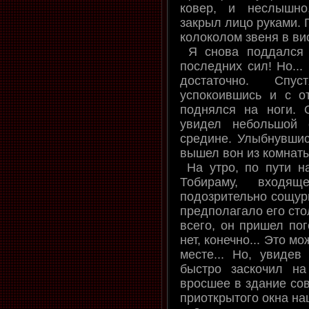
ковер, и неслышно
закрыл лицо руками. Г
колоколом звеня в вис
Я снова поддался ч
последних сил! Но...
достаточно. Спуст
успокоившись и с о
поднялся на ноги. 
увидел небольшой 
средине. Улыбнувшис
вышел вон из комнаты
На утро, по пути на
Тобираму, входя
подозрительно сощур
предполагало его сто
всего, он пришел по
нет, конечно... Это м
месте... Но, увиде
быстро заскочил на
вросшее в здание сов
приоткрытого окна на