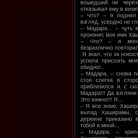
вошедший не через
отказывал ему в визит
– Что? – я поднял
взгляд, усердно не гл
– Мадара... – чуть 
произнес мое имя Хашир
– Что? – я монот
безразлично повторил
Я знал, что за новос
успела прислать мн
обидно!..
– Мадара, – снова п
стоя слегка в стор
приблизился и с си
Мадара!!! Да взгляни 
Это важно!!! Я...
– Я все знаю, Хашир
выпад Хаширамы, с
деревне приказано 
тобой и мной...
– Мадара, – хрипл