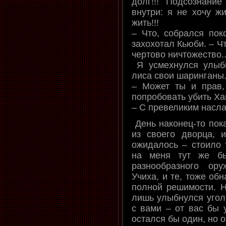
долг!!! Подсознани
внутри: я не хочу жи
жить!!!
– Что, собрался поко
захохотал Кьюби. – Чт
чертово ничтожество..
Я усмехнулся улыб
лиса свои шаринганы
– Может ты и прав
попробовать убить Ха
– С превеликим насла
День наконец-то пока
из своего дворца, 
ожидалось – стоило 
на меня тут же бы
разнообразного ор
Учиха, и те, тоже об
полной решимости. Н
лишь улыбнулся уголк
с вами – от вас бы у
остался бы один, но о