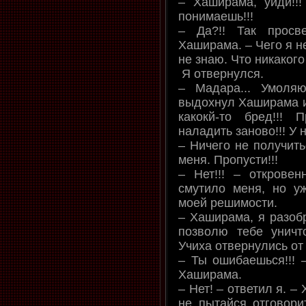
– Хаширама, уйди!!
понимаешь!!!
– Да?!! Так просв
Хаширама. – Чего я н
не знаю. Что никакого
Я отвернулся.
– Мадара... Умоля
выдохнул Хаширама и 
какокй-то бред!!!
наладить заново!!! У н
– Ничего не получить
меня. Пропусти!!!
– Нет!!! – открове
смутило меня, но у
моей решимости.
– Хаширама, я разобр
позволю тебе уничт
Учиха отвернулись от
– Ты ошибаешься!!!
Хаширама.
– Нет! – ответил я. 
не пытайся отговори