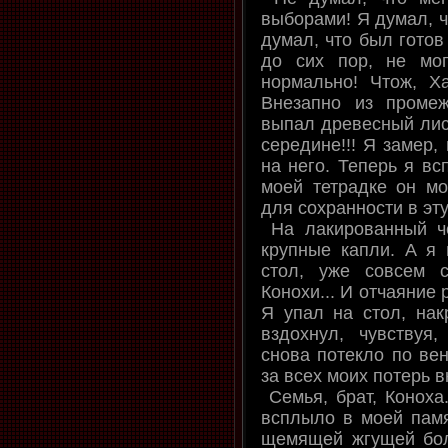
выборами! Я думал, чт
думал, что был готов
до сих пор, не мо
нормально! Чтож, Ха
Внезапно из проме
выпал древесный лист
середине!!! Я замер,
на него. Теперь я вс
моей тетрадке он мо
для сохранности в эту 
На лакированный ч
крупные капли. А я
стол, уже совсем с
Конохи... И отчаяние 
Я упал на стол, нак
вздохнул, чувствуя
снова потекло по вен
за всех моих потерь в
Семья, брат, Коноха.
всплыло в моей памя
щемящей жгущей боли