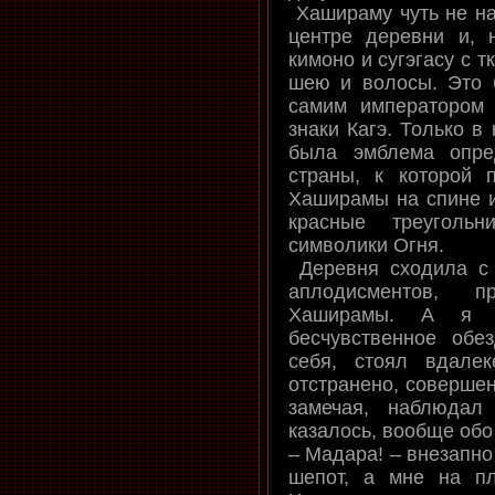
Хашираму чуть не на
центре деревни и, 
кимоно и сугэгасу с 
шею и волосы. Это 
самим императором 
знаки Кагэ. Только в
была эмблема опре
страны, к которой 
Хаширамы на спине 
красные треуголь
символики Огня.
Деревня сходила с 
аплодисментов, 
Хаширамы. А я чу
бесчувственное об
себя, стоял вдале
отстранено, совершен
замечая, наблюдал
казалось, вообще обо
– Мадара! – внезапно
шепот, а мне на п