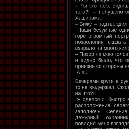
– Ты это тоже видиш
того?! – полушепот
Хаширама.
– Вижу, – подтвердил 
Наши безумные одно
горе огромный портр
позволения сказать
взирало на много кил
– Позор на мою голов
и видно было, что 
приязни со стороны н
А я...
Вечерами крутя в рук
то не выдержал. Скол
на что?!!
Я оделся и быстро в
расположение свое
заполночь. Селени
дежурный охранни
поводил меня взгляд