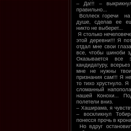
– Да!!! – выкрик
правильно...
Всплеск горечи на 
душе, сделав ее е
никто не выберет...
Я столько нечеловече
этой деревни!!! Я по
отдал мне свои глаза
все, чтобы шиноби зд
Оказывается все 
кандидатуру, всерьез
мне не нужны твои
признания сам!!! Я н
то тихо хрустнуло. Я
сломанный напопола
нашей Конохи... П
полетели вниз.
– Хаширама, я чувству
– воскликнул Тобир
понесся прочь в крон
Но вдруг остановил