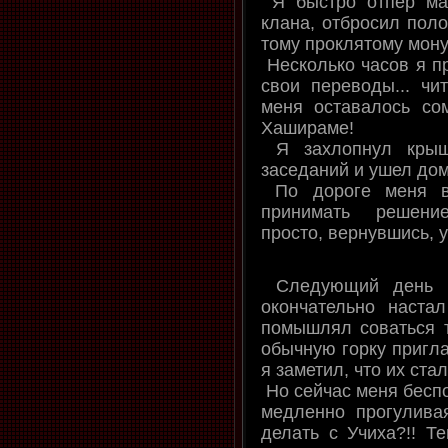
Я быстро отпер ма
клана, отбросил поло
тому проклятому мону
Несколько часов я пр
свои переводы... чи
меня оставалось со
Хашираме!
Я захлопнул крыш
заседаний и ушел дом
По дороге меня вс
принимать решение
просто, вернувшись, у
Следующий день 
окончательно наст
помышлял соваться т
обычную горку пригла
я заметил, что их ста
Но сейчас меня беспо
медленно прогулива
делать с Учиха?!! Те