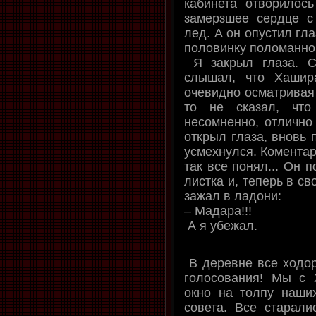
кабинета отворилос
замерзшее сердце с
лед. А он опустил гл
половинку поломанног
Я закрыл глаза. С
слышал, что Хашир
очевидно осматривая 
то не сказал, что
несомненно, отлично
открыл глаза, вновь 
усмехнулся. Комента
так все понял... Он 
листка и, теперь в св
зажал в ладони:
– Мадара!!!
А я убежал.
В деревне все ходор
голосования! Мы с
окно на толпу наши
совета. Все старали