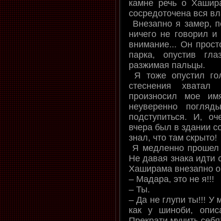
камне речь о Хашира
сосредоточена вся вла
Внезапно я замер, п
ничего не говорил и
внимание... Он прост
парка, опустив гл
разжимая пальцы.
Я тоже опустил гол
стеснения хватал
произносил мое имя
неуверенно погляд
подступиться. И, о
вчера был в здании со
знал, что там скрыто!
Я медленно прошел 
Не давая знака идти со
Хаширама внезапно о
– Мадара, это не я!!!
– Ты.
– Да не глупи ты!!! У 
как у шиноби, описа
Прекрати мучить себя!!