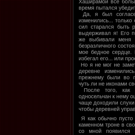
Хаширамой все больш
время пытался убедит
Да, я был согласе
изменились... только
сил старался быть 
выдерживал я! Его п
же выбивали меня и
безразличного состо
мое бедное сердце. И
избегал его... или про
Но я не мог не замет
деревне изменилис
прежнему были во г
чуть ли не иконами св
После того, как 
односельчан к нему о
чаще доходили слухи 
чтобы деревней управ
Я как обычно пусто 
каменном троне в сво
со мной появился 