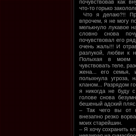
почувствовав как вн
что-то горько заколол
Что я делаю?!! Пр
впрочем, я не могу п
мелькнуло лукавое 
словно снова почу
почувствовал его ряд
очень жаль!!! И отра
разлукой, любви к н
Полыхая в моем о
чувствовать теле, ра
жена... его семья, 
полыхнула угроза, 
кланом... Разрядом г
я никогда не буду с
голове снова безум
бешеный адский пляс.
– Так чего вы от н
внезапно резко ворва
моих старейшин.
– Я хочу сохранить кл
невзирая на сумасбро